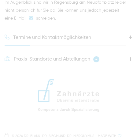
Im Augenblick sind wir in Regensburg am Neupfarrplatz leider
nicht persönlich für Sie da. Sie können uns jedoch jederzeit
eine E-Mail
schreiben
.
Termine und Kontaktmöglichkeiten
Praxis-Standorte und Abteilungen
4
HOTLINE FÜR IHREN NÄCHSTEN TERMIN
0941 - 51091
info@zahnaerzte-in-regensburg.de
Anfahrt zur Praxis Zahnärzte Obermünsterstraße
direkt im Herzen der Regensburger Altstadt
Hinweis zur Datenverarbeitung
Parkplätze im Parkhaus am Petersweg
oder Dachauplatz
©
2026 DR. BLANK, DR. SIEGMUND, DR. HIERONYMUS
- MADE WITH