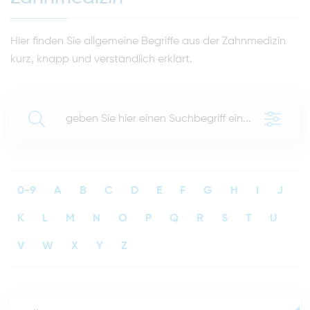
Hier finden Sie allgemeine Begriffe aus der Zahnmedizin
kurz, knapp und verständlich erklärt.
0-9
A
B
C
D
E
F
G
H
I
J
K
L
M
N
O
P
Q
R
S
T
U
V
W
X
Y
Z