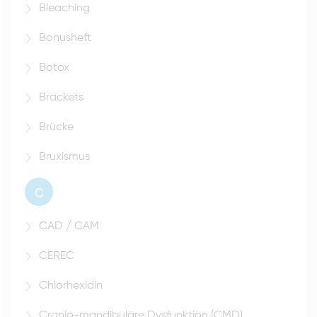
Bleaching
Bonusheft
Botox
Brackets
Brücke
Bruxismus
C
CAD / CAM
CEREC
Chlorhexidin
Cranio-mandibuläre Dysfunktion (CMD)