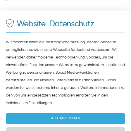
Auf unserer Website stellen wir Inhalte von
Google
500 Meter zum Haupt- und Busbahnhof
Maps
bereit. Um diese Inhalte zu sehen, müssen Sie
der Datenverarbeitung durch
Google Maps
zustimmen.
Website-Datenschutz
ZUSTIMMEN
HINWEISE ZUM DATENSCHUTZ
Wir möchten Ihnen die bestmögliche Nutzung unserer Webseite
ermöglichen, sowie unsere Webseite fortlaufend verbessern. Wir
verwenden daher moderne Technologien und Cookies, um die
einwandfreie Funktion unserer Website zu gewährleisten, Inhalte und
Werbung zu personalisieren, Social Media-Funktionen
bereitzustellen und unseren Datenverkehr zu analysieren. Dabei
werden teilweise externe Inhalte geladen. Weitere Informationen zu
den von uns eingesetzten Technologien erhalten Sie in den
individuellen Einstellungen
.
ALLE AKZEPTIEREN