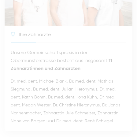
Ihre Zahnärzte
Unsere Gemeinschaftspraxis in der
Obermünsterstrasse besteht aus insgesamt
11
Zahnärztinnen und Zahnärzten
:
,
Dr. med. dent. Michael Blank
Dr. med. dent. Mathias
,
,
Siegmund
Dr. med. dent. Julian Hieronymus
Dr. med.
,
,
dent. Katrin Böhm
Dr. med. dent. Ilona Kühn
Dr. med.
,
,
dent. Megan Wester
Dr. Christine Hieronymus
Dr. Jonas
,
,
Nonnenmacher
Zahnärztin Jule Schmelzer
Zahnärztin
und
.
Nane von Bargen
Dr. med. dent. René Schlegel