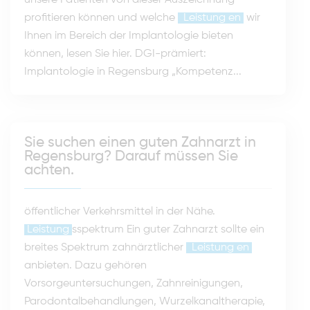
unsere Patienten von dieser Auszeichnung
profitieren können und welche
Leistung
en
wir
Ihnen im Bereich der Implantologie bieten
können, lesen Sie hier. DGI-prämiert:
Implantologie in Regensburg „Kompetenz...
Sie suchen einen guten Zahnarzt in
Regensburg? Darauf müssen Sie
achten.
öffentlicher Verkehrsmittel in der Nähe.
Leistung
sspektrum Ein guter Zahnarzt sollte ein
breites Spektrum zahnärztlicher
Leistung
en
anbieten. Dazu gehören
Vorsorgeuntersuchungen, Zahnreinigungen,
Parodontalbehandlungen, Wurzelkanaltherapie,