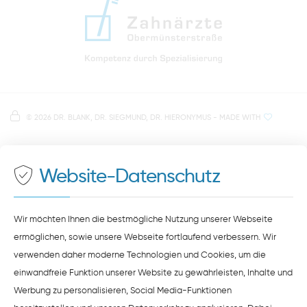
info@zahnaerzte-in-regensburg.de
Anfahrt zur Praxis Zahnärzte Obermünsterstraße
direkt im Herzen der Regensburger Altstadt
Hinweis zur Datenverarbeitung
Parkplätze im Parkhaus am Petersweg
oder Dachauplatz
©
2026 DR. BLANK, DR. SIEGMUND, DR. HIERONYMUS
- MADE WITH
Auf unserer Website stellen wir Inhalte von
Google
500 Meter zum Haupt- und Busbahnhof
Maps
bereit. Um diese Inhalte zu sehen, müssen Sie
der Datenverarbeitung durch
Google Maps
zustimmen.
Website-Datenschutz
ZUSTIMMEN
HINWEISE ZUM DATENSCHUTZ
Wir möchten Ihnen die bestmögliche Nutzung unserer Webseite
ermöglichen, sowie unsere Webseite fortlaufend verbessern. Wir
verwenden daher moderne Technologien und Cookies, um die
einwandfreie Funktion unserer Website zu gewährleisten, Inhalte und
Werbung zu personalisieren, Social Media-Funktionen