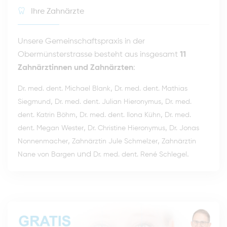
Ihre Zahnärzte
Unsere Gemeinschaftspraxis in der
Obermünsterstrasse besteht aus insgesamt
11
Zahnärztinnen und Zahnärzten
:
,
Dr. med. dent. Michael Blank
Dr. med. dent. Mathias
,
,
Siegmund
Dr. med. dent. Julian Hieronymus
Dr. med.
,
,
dent. Katrin Böhm
Dr. med. dent. Ilona Kühn
Dr. med.
,
,
dent. Megan Wester
Dr. Christine Hieronymus
Dr. Jonas
,
,
Nonnenmacher
Zahnärztin Jule Schmelzer
Zahnärztin
und
.
Nane von Bargen
Dr. med. dent. René Schlegel