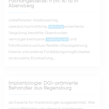
Fachangestellte/n (m/w/d) in
Abensberg
unbefristeten Arbeitsvertrag
überdurchschnittliche,
leistung
sorientierte
Vergütung bezahlte Überstunden
vermögenswirksame
Leistung
en
und
Fahrtkostenzuschuss flexible Urlaubsplanung
interne und externe Fortbildungsmöglichkeiten
strukturierte Einarbeitung...
Implantologie: DGI-prämierte
Behandler aus Regensburg
als Experte für Implantologie ausgezeichnet. Wie