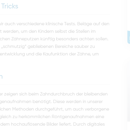
Tricks
r auch verschiedene klinische Tests. Beläge auf den
 werden, um den Kindern selbst die Stellen im
lichen Zähneputzen künftig besonders achten sollen.
e „schmutzig“ gebliebenen Bereiche sauber zu
erentwicklung und die Kaufunktion der Zähne, um
n
oder zeigen sich beim Zahndurchbruch der bleibenden
tgenaufnahmen benötigt. Diese werden in unserer
ittlichen Methoden durchgeführt, um auch verborgene
ergleich zu herkömmlichen Röntgenaufnahmen eine
zdem hochauflösende Bilder liefert. Durch digitales