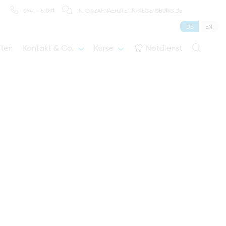
0941 - 51091
INFO@ZAHNAERZTE-IN-REGENSBURG.DE
DE
EN
iten
Kontakt & Co.
Kurse
Notdienst