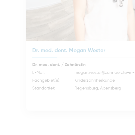
Dr. med. dent. Megan Wester
Dr. med. dent. / Zahnärztin
E-Mail:
megan.wester@zahnaerzte-in-
Fachgebiet(e):
Kinderzahnheilkunde
Standort(e):
Regensburg, Abensberg