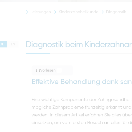
Leistungen
Kinderzahnheilkunde
Diagnostik
Diagnostik beim Kinderzahnar
DE
EN
Vorlesen
TOGGLE ARTICLE READING
Effektive Behandlung dank sa
Eine wichtige Komponente der Zahngesundheit i
mögliche Zahnprobleme frühzeitig erkannt und
werden. In diesem Artikel erfahren Sie alles ü
einsetzen, um vom ersten Besuch an alles für d