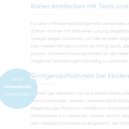
Karies entdecken mit Tests und 
Für eine umfassendere Diagnostik verwenden wi
Zähnen können mit Hilfe einer Lösung angefärbt
Spiegel zeigen zu können, auf die sie beim täg
Den meisten Kindern macht es richtig Spaß, di
putzen. Darüber hinaus beurteilen wir die Kief
mögliche Fehlstellungen frühzeitig zu erkennen.
Röntgenaufnahmen bei Kinder
NEU
Jetzt
Onlinetermin
Besteht der Verdacht auf eine tiefere Karies 
vereinbaren
Zähne Anomalien, werden teilweise kleine Rön
Regensburger Praxis nur mithilfe von fortschr
Zahnprobleme zu erkennen. Hierbei wird im V
sehr niedrige Strahlendosis eingesetzt, die trot