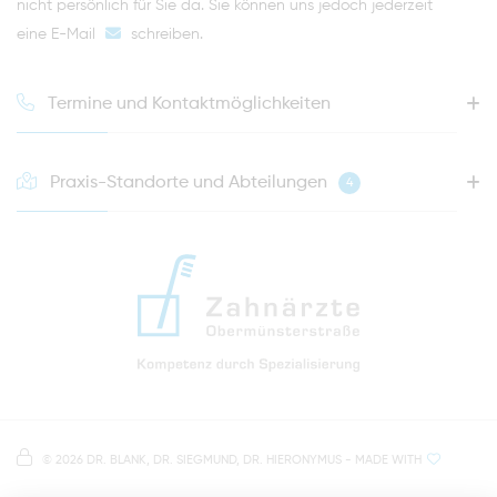
nicht persönlich für Sie da. Sie können uns jedoch jederzeit
eine E-Mail
schreiben
.
Termine und Kontaktmöglichkeiten
Praxis-Standorte und Abteilungen
4
HOTLINE FÜR IHREN NÄCHSTEN TERMIN
0941 - 51091
info@zahnaerzte-in-regensburg.de
Anfahrt zur Praxis Zahnärzte Obermünsterstraße
direkt im Herzen der Regensburger Altstadt
Hinweis zur Datenverarbeitung
Parkplätze im Parkhaus am Petersweg
oder Dachauplatz
©
2026 DR. BLANK, DR. SIEGMUND, DR. HIERONYMUS
- MADE WITH
Auf unserer Website stellen wir Inhalte von
Google
500 Meter zum Haupt- und Busbahnhof
Maps
bereit. Um diese Inhalte zu sehen, müssen Sie