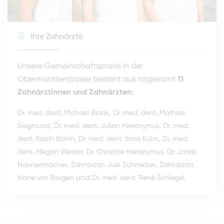
Ihre Zahnärzte
Unsere Gemeinschaftspraxis in der
Obermünsterstrasse besteht aus insgesamt
11
Zahnärztinnen und Zahnärzten
:
,
Dr. med. dent. Michael Blank
Dr. med. dent. Mathias
,
,
Siegmund
Dr. med. dent. Julian Hieronymus
Dr. med.
,
,
dent. Katrin Böhm
Dr. med. dent. Ilona Kühn
Dr. med.
,
,
dent. Megan Wester
Dr. Christine Hieronymus
Dr. Jonas
,
,
Nonnenmacher
Zahnärztin Jule Schmelzer
Zahnärztin
und
.
Nane von Bargen
Dr. med. dent. René Schlegel