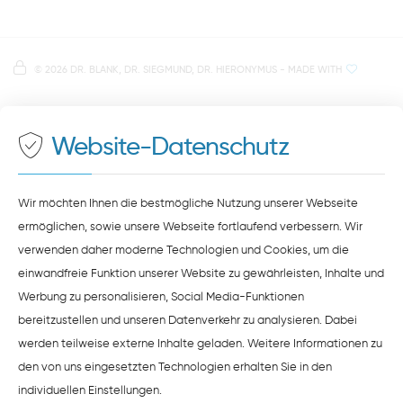
Anfahrt zur Praxis Zahnärzte Obermünsterstraße
direkt im Herzen der Regensburger Altstadt
Hinweis zur Datenverarbeitung
Parkplätze im Parkhaus am Petersweg
oder Dachauplatz
©
2026 DR. BLANK, DR. SIEGMUND, DR. HIERONYMUS
- MADE WITH
Auf unserer Website stellen wir Inhalte von
Google
500 Meter zum Haupt- und Busbahnhof
Maps
bereit. Um diese Inhalte zu sehen, müssen Sie
der Datenverarbeitung durch
Google Maps
zustimmen.
Website-Datenschutz
ZUSTIMMEN
HINWEISE ZUM DATENSCHUTZ
Wir möchten Ihnen die bestmögliche Nutzung unserer Webseite
ermöglichen, sowie unsere Webseite fortlaufend verbessern. Wir
verwenden daher moderne Technologien und Cookies, um die
einwandfreie Funktion unserer Website zu gewährleisten, Inhalte und
Werbung zu personalisieren, Social Media-Funktionen
bereitzustellen und unseren Datenverkehr zu analysieren. Dabei
werden teilweise externe Inhalte geladen. Weitere Informationen zu
den von uns eingesetzten Technologien erhalten Sie in den
individuellen Einstellungen
.