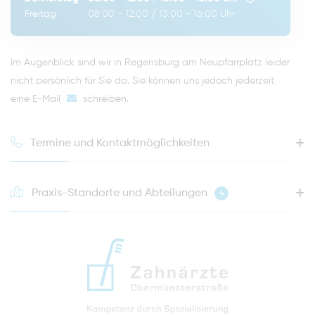
Freitag
08:00 - 12:00
/
13:00 - 16:00
Uhr
Im Augenblick sind wir in Regensburg am Neupfarrplatz leider
nicht persönlich für Sie da. Sie können uns jedoch jederzeit
eine E-Mail
schreiben
.
Termine und Kontaktmöglichkeiten
Praxis-Standorte und Abteilungen
4
HOTLINE FÜR IHREN NÄCHSTEN TERMIN
0941 - 51091
info@zahnaerzte-in-regensburg.de