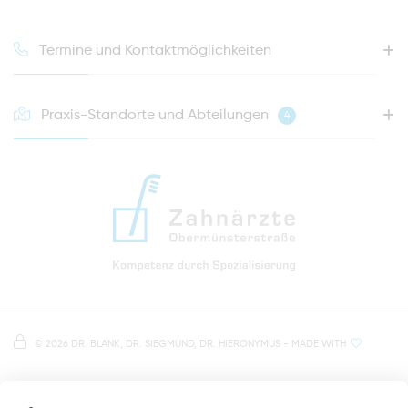
Termine und Kontaktmöglichkeiten
Praxis-Standorte und Abteilungen
4
HOTLINE FÜR IHREN NÄCHSTEN TERMIN
0941 - 51091
info@zahnaerzte-in-regensburg.de
Anfahrt zur Praxis Zahnärzte Obermünsterstraße
direkt im Herzen der Regensburger Altstadt
Hinweis zur Datenverarbeitung
Parkplätze im Parkhaus am Petersweg
oder Dachauplatz
©
2026 DR. BLANK, DR. SIEGMUND, DR. HIERONYMUS
- MADE WITH
Auf unserer Website stellen wir Inhalte von
Google
500 Meter zum Haupt- und Busbahnhof
Maps
bereit. Um diese Inhalte zu sehen, müssen Sie
der Datenverarbeitung durch
Google Maps