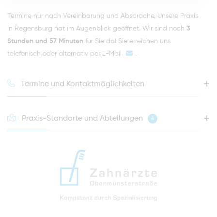
Termine nur nach Vereinbarung und Absprache. Unsere Praxis
in Regensburg hat im Augenblick geöffnet. Wir sind noch
3
Stunden und 57 Minuten
für Sie da! Sie erreichen uns
telefonisch oder alternativ per
E-Mail
.
Termine und Kontaktmöglichkeiten
Praxis-Standorte und Abteilungen
4
HOTLINE FÜR IHREN NÄCHSTEN TERMIN
0941 - 51091
info@zahnaerzte-in-regensburg.de
Anfahrt zur Praxis Zahnärzte Obermünsterstraße