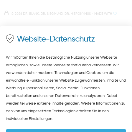
direkt im Herzen der Regensburger Altstadt
Hinweis zur Datenverarbeitung
Parkplätze im Parkhaus am Petersweg
oder Dachauplatz
©
2026 DR. BLANK, DR. SIEGMUND, DR. HIERONYMUS
- MADE WITH
Auf unserer Website stellen wir Inhalte von
Google
500 Meter zum Haupt- und Busbahnhof
Maps
bereit. Um diese Inhalte zu sehen, müssen Sie
der Datenverarbeitung durch
Google Maps
zustimmen.
Website-Datenschutz
ZUSTIMMEN
HINWEISE ZUM DATENSCHUTZ
Wir möchten Ihnen die bestmögliche Nutzung unserer Webseite
ermöglichen, sowie unsere Webseite fortlaufend verbessern. Wir
verwenden daher moderne Technologien und Cookies, um die
einwandfreie Funktion unserer Website zu gewährleisten, Inhalte und
Werbung zu personalisieren, Social Media-Funktionen
bereitzustellen und unseren Datenverkehr zu analysieren. Dabei
werden teilweise externe Inhalte geladen. Weitere Informationen zu
den von uns eingesetzten Technologien erhalten Sie in den
individuellen Einstellungen
.