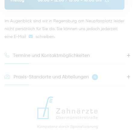
Freitag
08:00 - 12:00
/
13:00 - 16:00
Uhr
Im Augenblick sind wir in Regensburg am Neupfarrplatz leider
nicht persönlich für Sie da. Sie können uns jedoch jederzeit
eine E-Mail
schreiben
.
Termine und Kontaktmöglichkeiten
Praxis-Standorte und Abteilungen
4
HOTLINE FÜR IHREN NÄCHSTEN TERMIN
0941 - 51091
info@zahnaerzte-in-regensburg.de
Anfahrt zur Praxis Zahnärzte Obermünsterstraße