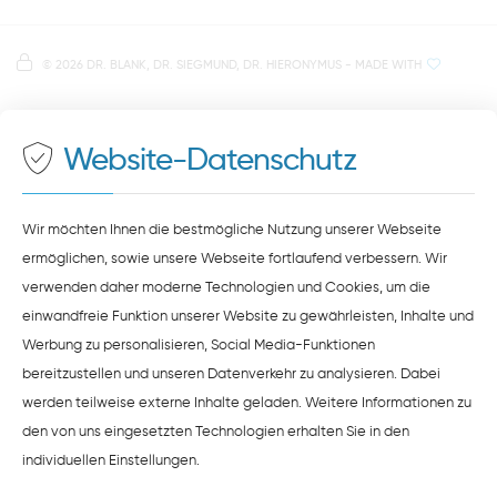
direkt im Herzen der Regensburger Altstadt
Hinweis zur Datenverarbeitung
Parkplätze im Parkhaus am Petersweg
oder Dachauplatz
©
2026 DR. BLANK, DR. SIEGMUND, DR. HIERONYMUS
- MADE WITH
Auf unserer Website stellen wir Inhalte von
Google
500 Meter zum Haupt- und Busbahnhof
Maps
bereit. Um diese Inhalte zu sehen, müssen Sie
der Datenverarbeitung durch
Google Maps
zustimmen.
Website-Datenschutz
ZUSTIMMEN
HINWEISE ZUM DATENSCHUTZ
Wir möchten Ihnen die bestmögliche Nutzung unserer Webseite
ermöglichen, sowie unsere Webseite fortlaufend verbessern. Wir
verwenden daher moderne Technologien und Cookies, um die
einwandfreie Funktion unserer Website zu gewährleisten, Inhalte und
Werbung zu personalisieren, Social Media-Funktionen
bereitzustellen und unseren Datenverkehr zu analysieren. Dabei
werden teilweise externe Inhalte geladen. Weitere Informationen zu
den von uns eingesetzten Technologien erhalten Sie in den
individuellen Einstellungen
.