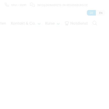
0941 - 51091
INFO@ZAHNAERZTE-IN-REGENSBURG.DE
DE
EN
iten
Kontakt & Co.
Kurse
Notdienst