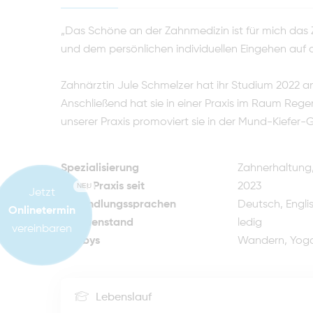
„Das Schöne an der Zahnmedizin ist für mich da
und dem persönlichen individuellen Eingehen auf 
Zahnärztin Jule Schmelzer hat ihr Studium 2022 an 
Anschließend hat sie in einer Praxis im Raum Reg
unserer Praxis promoviert sie in der Mund-Kiefer-
Spezialisierung
Zahnerhaltung,
In der Praxis seit
2023
NEU
Jetzt
Behandlungssprachen
Deutsch, Engli
Onlinetermin
Familienstand
ledig
vereinbaren
Hobbys
Wandern, Yoga,
Lebenslauf