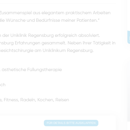
s Zusammenspiel aus elegantem praktischem Arbeiten
die Wünsche und Bedürfnisse meiner Patienten.“
der Uniklinik Regensburg erfolgreich absolviert.
ensburg Erfahrungen gesammelt. Neben ihrer Tätigkeit in
Gesichtschirurgie am Uniklinikum Regensburg.
 ästhetische Füllungstherapie
sch
 Fitness, Radeln, Kochen, Reisen
FÜR DETAILS BITTE AUSKLAPPEN