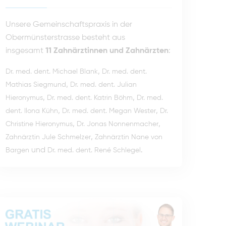
Unsere Gemeinschaftspraxis in der
Obermünsterstrasse besteht aus
insgesamt
11 Zahnärztinnen und Zahnärzten
:
,
Dr. med. dent. Michael Blank
Dr. med. dent.
,
Mathias Siegmund
Dr. med. dent. Julian
,
,
Hieronymus
Dr. med. dent. Katrin Böhm
Dr. med.
,
,
dent. Ilona Kühn
Dr. med. dent. Megan Wester
Dr.
,
,
Christine Hieronymus
Dr. Jonas Nonnenmacher
,
Zahnärztin Jule Schmelzer
Zahnärztin Nane von
und
.
Bargen
Dr. med. dent. René Schlegel