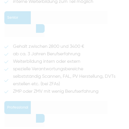
interne Weiterbildung zum Teil möglich
Senior
0
Gehalt zwischen 2800 und 3400 €
ab ca. 3 Jahren Berufserfahrung
Weiterbildung intern oder extern
spezielle Verantwortungsbereiche
selbstständig Scannen, FAL, PV Herstellung, DVTs
erstellen etc. (bei ZFAs)
ZMP oder ZMV mit wenig Berufserfahrung
Professional
0