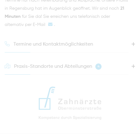
Termine nur nach Vereinbarung und Absprache. Unsere Praxis
in Regensburg hat im Augenblick geöffnet. Wir sind noch
21
Minuten
für Sie da! Sie erreichen uns telefonisch oder
alternativ per
E-Mail
.
Termine und Kontaktmöglichkeiten
Praxis-Standorte und Abteilungen
4
HOTLINE FÜR IHREN NÄCHSTEN TERMIN
0941 - 51091
info@zahnaerzte-in-regensburg.de
Anfahrt zur Praxis Zahnärzte Obermünsterstraße
direkt im Herzen der Regensburger Altstadt
Hinweis zur Datenverarbeitung