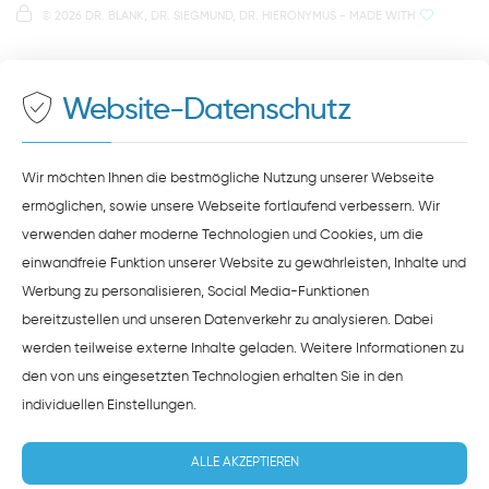
Parkplätze im Parkhaus am Petersweg
oder Dachauplatz
©
2026 DR. BLANK, DR. SIEGMUND, DR. HIERONYMUS
- MADE WITH
Auf unserer Website stellen wir Inhalte von
Google
500 Meter zum Haupt- und Busbahnhof
Maps
bereit. Um diese Inhalte zu sehen, müssen Sie
der Datenverarbeitung durch
Google Maps
zustimmen.
Website-Datenschutz
ZUSTIMMEN
HINWEISE ZUM DATENSCHUTZ
Wir möchten Ihnen die bestmögliche Nutzung unserer Webseite
ermöglichen, sowie unsere Webseite fortlaufend verbessern. Wir
verwenden daher moderne Technologien und Cookies, um die
einwandfreie Funktion unserer Website zu gewährleisten, Inhalte und
Werbung zu personalisieren, Social Media-Funktionen
bereitzustellen und unseren Datenverkehr zu analysieren. Dabei
werden teilweise externe Inhalte geladen. Weitere Informationen zu
den von uns eingesetzten Technologien erhalten Sie in den
individuellen Einstellungen
.
ALLE AKZEPTIEREN