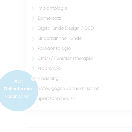
Implantologie
Zahnersatz
Digital Smile Design / DSD
Kinderzahnheilkunde
Parodontologie
CMD-/ Funktionstherapie
Prophylaxe
Bleaching
NEU
Jetzt
Botox gegen Zähneknirschen
Onlinetermin
vereinbaren
Sportzahnmedizin