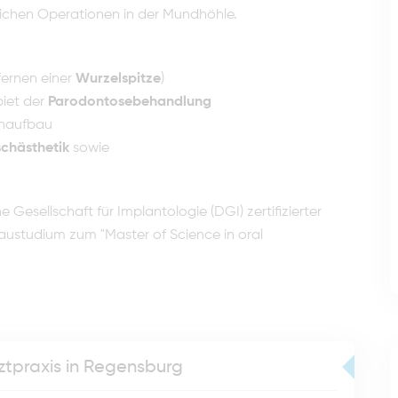
tlichen Operationen in der Mundhöhle.
fernen einer
Wurzelspitze
)
iet der
Parodontosebehandlung
enaufbau
schästhetik
sowie
e Gesellschaft für Implantologie (DGI) zertifizierter
austudium zum "Master of Science in oral
ztpraxis in Regensburg