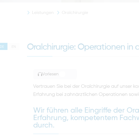
Leistungen
Oralchirurgie
Oralchirurgie: Operationen in
DE
EN
Vorlesen
TOGGLE ARTICLE READING
Vertrauen Sie bei der Oralchirurgie auf unser 
Erfahrung bei zahnärztlichen Operationen sowi
Wir führen alle Eingriffe der Or
Erfahrung, kompetentem Fachw
durch.