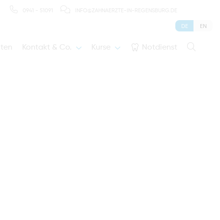
0941 - 51091
INFO@ZAHNAERZTE-IN-REGENSBURG.DE
DE
EN
iten
Kontakt & Co.
Kurse
Notdienst