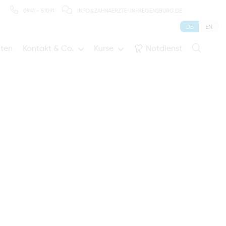
0941 - 51091
INFO@ZAHNAERZTE-IN-REGENSBURG.DE
DE
EN
iten
Kontakt & Co.
Kurse
Notdienst