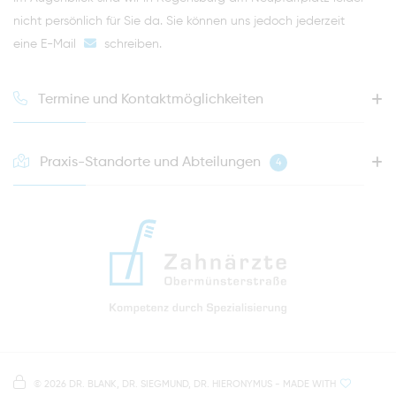
nicht persönlich für Sie da. Sie können uns jedoch jederzeit
eine E-Mail
schreiben
.
Termine und Kontaktmöglichkeiten
Praxis-Standorte und Abteilungen
4
HOTLINE FÜR IHREN NÄCHSTEN TERMIN
0941 - 51091
info@zahnaerzte-in-regensburg.de
Anfahrt zur Praxis Zahnärzte Obermünsterstraße
direkt im Herzen der Regensburger Altstadt
Hinweis zur Datenverarbeitung
Parkplätze im Parkhaus am Petersweg
oder Dachauplatz
©
2026 DR. BLANK, DR. SIEGMUND, DR. HIERONYMUS
- MADE WITH
Auf unserer Website stellen wir Inhalte von
Google