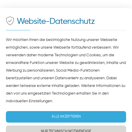
500 Meter zum Haupt- und Busbahnhof
Maps
bereit. Um diese Inhalte zu sehen, müssen Sie
der Datenverarbeitung durch
Google Maps
zustimmen.
Website-Datenschutz
ZUSTIMMEN
HINWEISE ZUM DATENSCHUTZ
Wir möchten Ihnen die bestmögliche Nutzung unserer Webseite
ermöglichen, sowie unsere Webseite fortlaufend verbessern. Wir
verwenden daher moderne Technologien und Cookies, um die
einwandfreie Funktion unserer Website zu gewährleisten, Inhalte und
Werbung zu personalisieren, Social Media-Funktionen
bereitzustellen und unseren Datenverkehr zu analysieren. Dabei
werden teilweise externe Inhalte geladen. Weitere Informationen zu
den von uns eingesetzten Technologien erhalten Sie in den
individuellen Einstellungen
.
ALLE AKZEPTIEREN
NUR TECHNISCH NOTWENDIGE