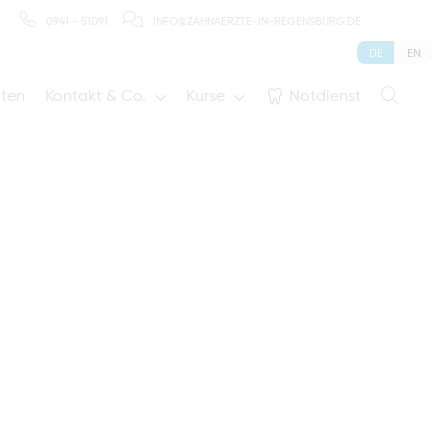
0941 - 51091
INFO@ZAHNAERZTE-IN-REGENSBURG.DE
DE
EN
iten
Kontakt & Co.
Kurse
Notdienst