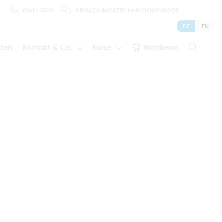
0941 - 51091
INFO@ZAHNAERZTE-IN-REGENSBURG.DE
DE
EN
iten
Kontakt & Co.
Kurse
Notdienst