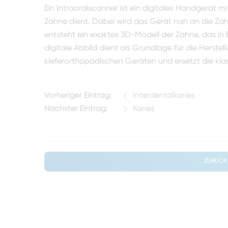
Ein Intraoralscanner ist ein digitales Handgerät m
Zähne dient. Dabei wird das Gerät nah an die Z
entsteht ein exaktes 3D-Modell der Zähne, das in E
digitale Abbild dient als Grundlage für die Herst
kieferorthopädischen Geräten und ersetzt die kl
Vorheriger Eintrag:
Interdentalkaries
Nächster Eintrag:
Karies
ZURÜCK 