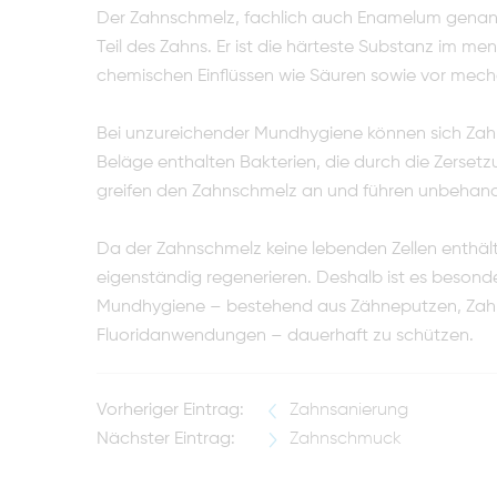
Der Zahnschmelz, fachlich auch Enamelum genann
Teil des Zahns. Er ist die härteste Substanz im me
chemischen Einflüssen wie Säuren sowie vor mec
Bei unzureichender Mundhygiene können sich Zah
Beläge enthalten Bakterien, die durch die Zerset
greifen den Zahnschmelz an und führen unbehande
Da der Zahnschmelz keine lebenden Zellen enthält
eigenständig regenerieren. Deshalb ist es besonde
Mundhygiene – bestehend aus Zähneputzen, Zah
Fluoridanwendungen – dauerhaft zu schützen.
Vorheriger Eintrag:
Zahnsanierung
Nächster Eintrag:
Zahnschmuck