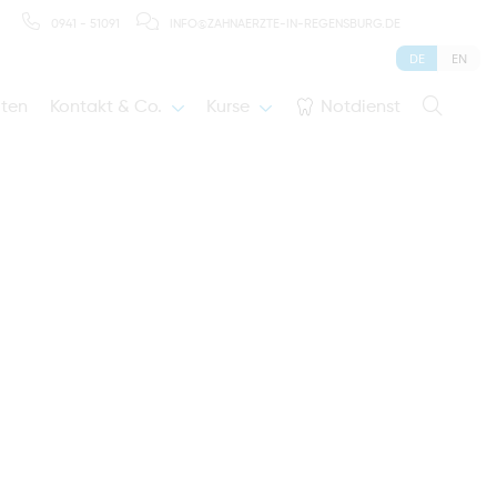
0941 - 51091
INFO@ZAHNAERZTE-IN-REGENSBURG.DE
DE
EN
iten
Kontakt & Co.
Kurse
Notdienst