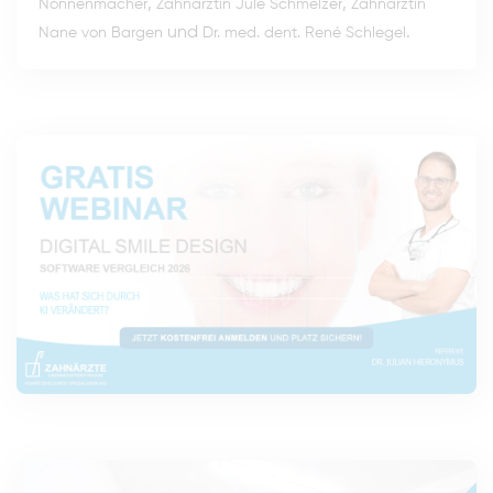
,
,
Nonnenmacher
Zahnärztin Jule Schmelzer
Zahnärztin
und
.
Nane von Bargen
Dr. med. dent. René Schlegel