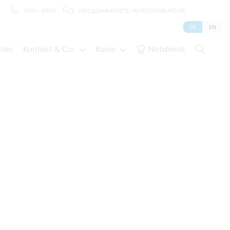
0941 - 51091
INFO@ZAHNAERZTE-IN-REGENSBURG.DE
DE
EN
iten
Kontakt & Co.
Kurse
Notdienst