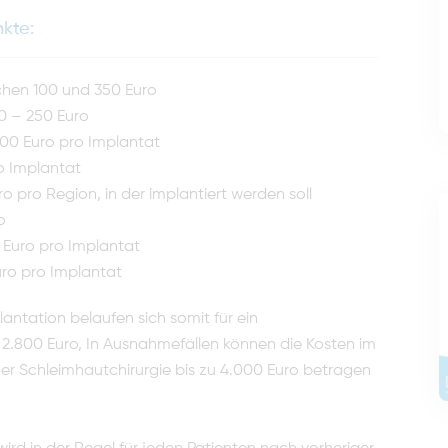
nkte:
chen 100 und 350 Euro
0 – 250 Euro
700 Euro pro Implantat
ro Implantat
pro Region, in der im­plantiert werden soll
o
0 Euro pro Implantat
uro pro Implantat
tation belaufen sich somit für ein
 2.800 Euro, In Ausnahmefällen können die Kosten im
r Schleimhautchirurgie bis zu 4.000 Euro betragen