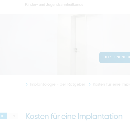
JETZT ONLINE E
Implantologie - der Ratgeber
Kosten für eine Imp
Kosten für eine Implantation
DE
EN