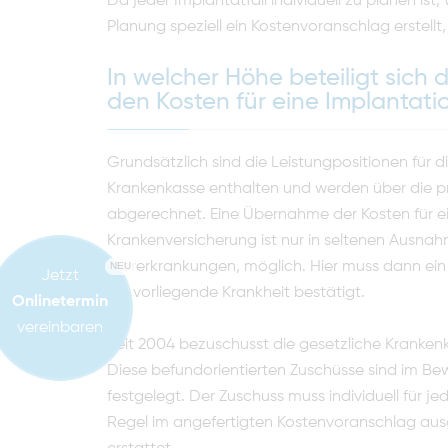
Da jeder Implantatfall individuell zu planen ist,
Planung speziell ein Kostenvoranschlag erstellt
In welcher Höhe beteiligt sich
den Kosten für eine Implantati
Grundsätzlich sind die Leistungpositionen für d
Krankenkasse enthalten und werden über die p
abgerechnet. Eine Übernahme der Kosten für ei
Krankenversicherung ist nur in seltenen Ausnah
morerkrankungen, möglich. Hier muss dann ein 
NEU
Jetzt
die vorliegende Krankheit bestätigt.
Onlinetermin
vereinbaren
Seit 2004 bezuschusst die gesetzliche Kranken
Diese befundorientierten Zuschüsse sind im B
festgelegt. Der Zuschuss muss individuell für j
Regel im angefertigten Kostenvoranschlag ausg