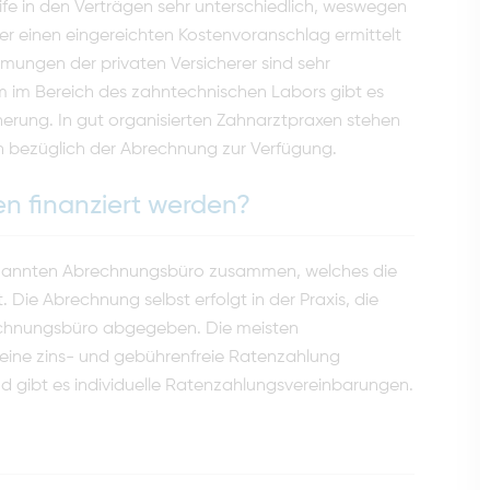
rife in den Verträgen sehr unterschiedlich, weswegen
 einen ein­gereichten Kostenvoranschlag ermittelt
mungen der privaten Versicherer sind sehr
lem im Bereich des zahntechnischen Labors gibt es
erung. In gut organisierten Zahnarztpraxen stehen
en bezüglich der Abrechnung zur Verfügung.
n finanziert werden?
enannten Abrechnungsbüro zu­sammen, welches die
Die Abrechnung selbst erfolgt in der Praxis, die
echnungsbüro abgegeben. Die meisten
eine zins- und gebührenfreie Ratenzahlung
nd gibt es individuelle Ratenzahlungsvereinbarungen.