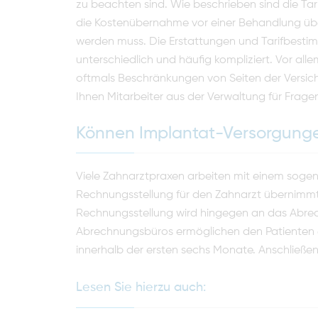
zu beach­ten sind. Wie beschrieben sind die Ta
die Kostenübernahme vor einer Behandlung über
werden muss. Die Erstattungen und Tarifbestim
unterschied­lich und häufig kompliziert. Vor al
oftmals Beschränkungen von Seiten der Versich
Ihnen Mitarbeiter aus der Ver­waltung für Frag
Können Implantat-Versorgunge
Viele Zahnarztpraxen arbeiten mit einem sog
Rechnungsstellung für den Zahnarzt übernimmt. 
Rechnungsstellung wird hingegen an das Abr
Abrechnungsbüros ermöglichen den Patienten 
innerhalb der ersten sechs Monate. Anschlie­ße
Lesen Sie hierzu auch: