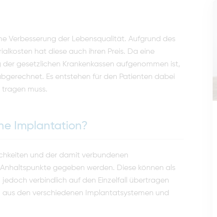
me Verbesserung der Lebens­qualität. Aufgrund des
l­kosten hat diese auch ihren Preis. Da eine
g der gesetzlichen Krankenkassen aufgenommen ist,
abgerechnet. Es entstehen für den Patienten dabei
t tragen muss.
ine Implantation?
chkeiten und der damit ver­bundenen
Anhaltspunkte gegeben werden. Diese können als
n jedoch verbindlich auf den Einzelfall übertragen
h aus den verschiedenen Implantatsystemen und