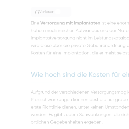
Vorlesen
TOGGLE ARTICLE READING
Eine
Versorgung mit Implantaten
ist eine enor
hohen medizinischen Aufwandes und der Materia
Implantatversorgung nicht im Leistungskatalo
wird diese über die private Gebührenord­nung 
Kosten für eine Implantation, die er meist selbs
Wie hoch sind die Kosten für e
Aufgrund der verschiedenen Versorgungsmögli
Preisschwankungen können deshalb nur grobe 
erste Richtlinie dienen, unter keinen Um­stände
werden. Es gibt zudem Schwankungen, die sic
örtlichen Gegebenheiten ergeben.