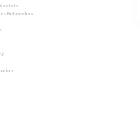
plantate
 des Behandlers
n
n?
tation