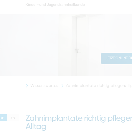
JETZT ONLINE E
Wissenswertes
Zahnimplantate richtig pflegen: Ti
Zahnimplantate richtig pflegen
DE
EN
Alltag