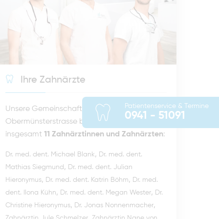
Ihre Zahnärzte
Patientenservice & Termine
Unsere Gemeinschaftspraxis in der
0941 - 51091
Obermünsterstrasse besteht aus
insgesamt
11 Zahnärztinnen und Zahnärzten
:
,
Dr. med. dent. Michael Blank
Dr. med. dent.
,
Mathias Siegmund
Dr. med. dent. Julian
,
,
Hieronymus
Dr. med. dent. Katrin Böhm
Dr. med.
,
,
dent. Ilona Kühn
Dr. med. dent. Megan Wester
Dr.
,
,
Christine Hieronymus
Dr. Jonas Nonnenmacher
,
Zahnärztin Jule Schmelzer
Zahnärztin Nane von