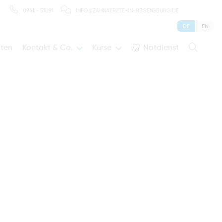
0941 - 51091
INFO@ZAHNAERZTE-IN-REGENSBURG.DE
DE
EN
iten
Kontakt & Co.
Kurse
Notdienst