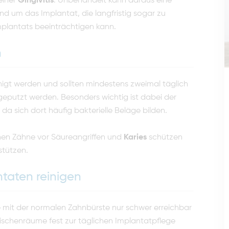
einer
Gingivitis
. Unbehandelt kann daraus eine
d um das Implantat, die langfristig sogar zu
mplantats beeinträchtigen kann.
n
igt werden und sollten mindestens zweimal täglich
 geputzt werden. Besonders wichtig ist dabei der
a sich dort häufig bakterielle Beläge bilden.
chen Zähne vor Säureangriffen und
Karies
schützen
tützen.
taten reinigen
e mit der normalen Zahnbürste nur schwer erreichbar
ischenräume fest zur täglichen Implantatpflege