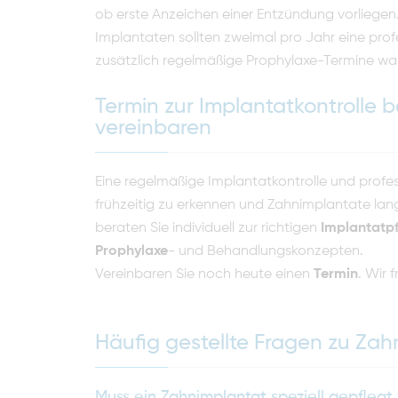
ob erste Anzeichen einer Entzündung vorliegen
Implantaten sollten zweimal pro Jahr eine prof
zusätzlich regelmäßige Prophylaxe-Termine w
Termin zur Implantatkontrolle 
vereinbaren
Eine regelmäßige Implantatkontrolle und profe
frühzeitig zu erkennen und Zahnimplantate lang
beraten Sie individuell zur richtigen
Implantatp
Prophylaxe
- und Behandlungskonzepten.
Vereinbaren Sie noch heute einen
Termin
. Wir 
Häufig gestellte Fragen zu Za
Muss ein Zahnimplantat speziell gepfleg