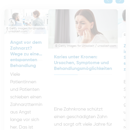
© Getty Images for Unsplash
/ unsplash.com
© Kz
Angst vor dem
Za
© Getty Images for Unsplash / unsplash.com
Zahnarzt?
in 
Wege zu einer
Karies unter Kronen:
Sc
entspannten
Ursachen, Symptome und
san
Behandlung
Behandlungsmöglichkeiten
zw
Viele
Ein
Patientinnen
Sc
und Patienten
ve
schieben einen
ga
Zahnarzttermin
Eine Zahnkrone schützt
un
aus Angst
einen geschädigten Zahn
un
lange vor sich
und sorgt oft viele Jahre für
rea
her. Das ist