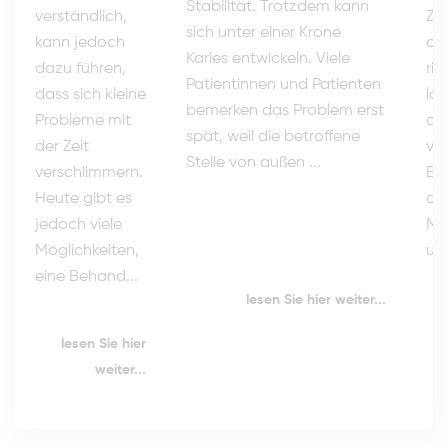
Stabilität. Trotzdem kann
Zei
verständlich,
sich unter einer Krone
als
kann jedoch
Karies entwickeln. Viele
ri
dazu führen,
Patientinnen und Patienten
läs
dass sich kleine
bemerken das Problem erst
do
Probleme mit
spät, weil die betroffene
vo
der Zeit
Stelle von außen ...
Be
verschlimmern.
de
Heute gibt es
Mu
jedoch viele
ung
Möglichkeiten,
eine Behand...
lesen Sie hier weiter...
lesen Sie hier
weiter...