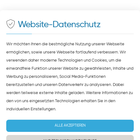
Auf unserer Website stellen wir Inhalte von
Google
500 Meter zum Haupt- und Busbahnhof
Maps
bereit. Um diese Inhalte zu sehen, müssen Sie
der Datenverarbeitung durch
Google Maps
zustimmen.
Website-Datenschutz
ZUSTIMMEN
HINWEISE ZUM DATENSCHUTZ
Wir möchten Ihnen die bestmögliche Nutzung unserer Webseite
ermöglichen, sowie unsere Webseite fortlaufend verbessern. Wir
verwenden daher moderne Technologien und Cookies, um die
einwandfreie Funktion unserer Website zu gewährleisten, Inhalte und
Werbung zu personalisieren, Social Media-Funktionen
bereitzustellen und unseren Datenverkehr zu analysieren. Dabei
werden teilweise externe Inhalte geladen. Weitere Informationen zu
den von uns eingesetzten Technologien erhalten Sie in den
individuellen Einstellungen
.
ALLE AKZEPTIEREN