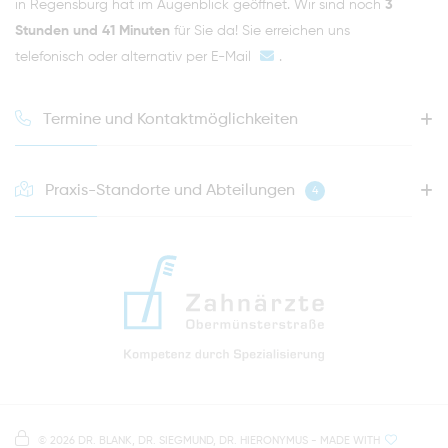
in Regensburg hat im Augenblick geöffnet. Wir sind noch
3
Stunden und 41 Minuten
für Sie da! Sie erreichen uns
telefonisch oder alternativ per
E-Mail
.
Termine und Kontaktmöglichkeiten
Praxis-Standorte und Abteilungen
4
HOTLINE FÜR IHREN NÄCHSTEN TERMIN
0941 - 51091
info@zahnaerzte-in-regensburg.de
Anfahrt zur Praxis Zahnärzte Obermünsterstraße
direkt im Herzen der Regensburger Altstadt
Hinweis zur Datenverarbeitung
Parkplätze im Parkhaus am Petersweg
oder Dachauplatz
©
2026 DR. BLANK, DR. SIEGMUND, DR. HIERONYMUS
- MADE WITH