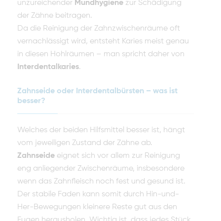
unzureichender
Mundhygiene
zur Schädigung
der Zähne beitragen.
Da die Reinigung der Zahnzwischenräume oft
vernachlässigt wird, entsteht Karies meist genau
in diesen Hohlräumen – man spricht daher von
Interdentalkaries
.
Zahnseide oder Interdentalbürsten – was ist
besser?
Welches der beiden Hilfsmittel besser ist, hängt
vom jeweiligen Zustand der Zähne ab.
Zahnseide
eignet
sich vor allem zur Reinigung
eng anliegender Zwischenräume, insbesondere
wenn das Zahnfleisch noch fest und gesund ist.
Der stabile Faden kann somit durch Hin-und-
Her-Bewegungen kleinere Reste gut aus den
Fugen herausholen. Wichtig ist, dass jedes Stück