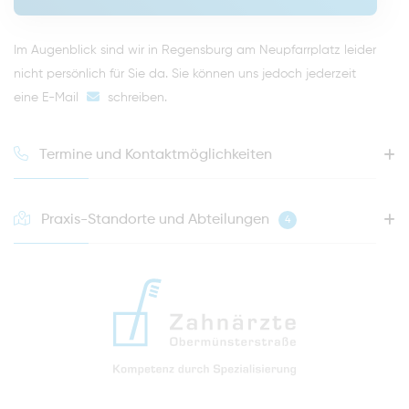
Im Augenblick sind wir in Regensburg am Neupfarrplatz leider
nicht persönlich für Sie da. Sie können uns jedoch jederzeit
eine E-Mail
schreiben
.
Termine und Kontaktmöglichkeiten
Praxis-Standorte und Abteilungen
4
HOTLINE FÜR IHREN NÄCHSTEN TERMIN
0941 - 51091
info@zahnaerzte-in-regensburg.de
Anfahrt zur Praxis Zahnärzte Obermünsterstraße