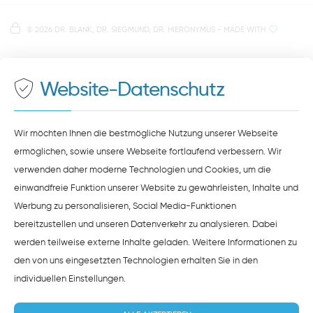
direkt im Herzen der Regensburger Altstadt
Hinweis zur Datenverarbeitung
Parkplätze im Parkhaus am Petersweg
oder Dachauplatz
©
2026 DR. BLANK, DR. SIEGMUND, DR. HIERONYMUS
- MADE WITH
Auf unserer Website stellen wir Inhalte von
Google
500 Meter zum Haupt- und Busbahnhof
Maps
bereit. Um diese Inhalte zu sehen, müssen Sie
der Datenverarbeitung durch
Google Maps
zustimmen.
Website-Datenschutz
ZUSTIMMEN
HINWEISE ZUM DATENSCHUTZ
Wir möchten Ihnen die bestmögliche Nutzung unserer Webseite
ermöglichen, sowie unsere Webseite fortlaufend verbessern. Wir
verwenden daher moderne Technologien und Cookies, um die
einwandfreie Funktion unserer Website zu gewährleisten, Inhalte und
Werbung zu personalisieren, Social Media-Funktionen
bereitzustellen und unseren Datenverkehr zu analysieren. Dabei
werden teilweise externe Inhalte geladen. Weitere Informationen zu
den von uns eingesetzten Technologien erhalten Sie in den
individuellen Einstellungen
.