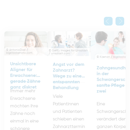
© AntonioDiaz /
© Getty Images for Unsplash
bigstockphoto.com
/ unsplash.com
© Kzenon / bigstockph
Unsichtbare
Angst vor dem
Zahngesundhei
Aligner für
Zahnarzt?
in der
Erwachsene:
Wege zu einer
Schwangerscha
gerade Zähne
entspannten
sanfte Pflege fü
ganz diskret
Behandlung
Immer mehr
zwei
Viele
Erwachsene
Eine
Patientinnen
möchten ihre
Schwangerscha
und Patienten
Zähne noch
verändert den
schieben einen
einmal in eine
ganzen Körper
Zahnarzttermin
schönere