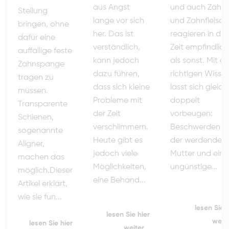
und auch Zähn
aus Angst
Stellung
und Zahnfleisch
lange vor sich
bringen, ohne
reagieren in die
her. Das ist
dafür eine
Zeit empfindlich
verständlich,
auffällige feste
als sonst. Mit 
kann jedoch
Zahnspange
richtigen Wisse
dazu führen,
tragen zu
lässt sich gleich
dass sich kleine
müssen.
doppelt
Probleme mit
Transparente
vorbeugen:
der Zeit
Schienen,
Beschwerden b
verschlimmern.
sogenannte
der werdenden
Heute gibt es
Aligner,
Mutter und ein
jedoch viele
machen das
ungünstige...
Möglichkeiten,
möglich.Dieser
eine Behand...
Artikel erklärt,
wie sie fun...
lesen Sie h
lesen Sie hier
weite
lesen Sie hier
weiter...