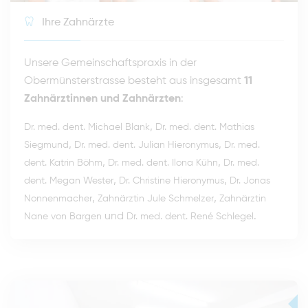
Ihre Zahnärzte
Unsere Gemeinschaftspraxis in der
Obermünsterstrasse besteht aus insgesamt
11
Zahnärztinnen und Zahnärzten
:
,
Dr. med. dent. Michael Blank
Dr. med. dent. Mathias
,
,
Siegmund
Dr. med. dent. Julian Hieronymus
Dr. med.
,
,
dent. Katrin Böhm
Dr. med. dent. Ilona Kühn
Dr. med.
,
,
dent. Megan Wester
Dr. Christine Hieronymus
Dr. Jonas
,
,
Nonnenmacher
Zahnärztin Jule Schmelzer
Zahnärztin
und
.
Nane von Bargen
Dr. med. dent. René Schlegel