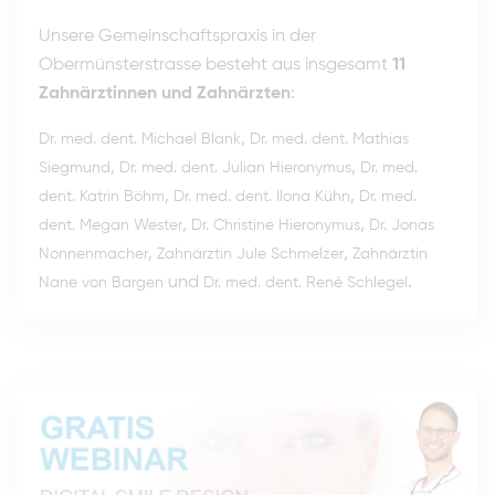
Unsere Gemeinschaftspraxis in der
Obermünsterstrasse besteht aus insgesamt
11
Zahnärztinnen und Zahnärzten
:
,
Dr. med. dent. Michael Blank
Dr. med. dent. Mathias
,
,
Siegmund
Dr. med. dent. Julian Hieronymus
Dr. med.
,
,
dent. Katrin Böhm
Dr. med. dent. Ilona Kühn
Dr. med.
,
,
dent. Megan Wester
Dr. Christine Hieronymus
Dr. Jonas
,
,
Nonnenmacher
Zahnärztin Jule Schmelzer
Zahnärztin
und
.
Nane von Bargen
Dr. med. dent. René Schlegel