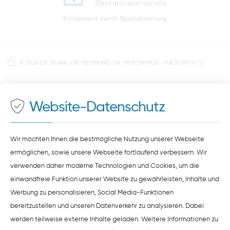
Anfahrt zur Praxis Zahnärzte Obermünsterstraße
direkt im Herzen der Regensburger Altstadt
Hinweis zur Datenverarbeitung
Parkplätze im Parkhaus am Petersweg
oder Dachauplatz
©
2026 DR. BLANK, DR. SIEGMUND, DR. HIERONYMUS
- MADE WITH
Auf unserer Website stellen wir Inhalte von
Google
500 Meter zum Haupt- und Busbahnhof
Maps
bereit. Um diese Inhalte zu sehen, müssen Sie
der Datenverarbeitung durch
Google Maps
zustimmen.
Website-Datenschutz
ZUSTIMMEN
HINWEISE ZUM DATENSCHUTZ
Wir möchten Ihnen die bestmögliche Nutzung unserer Webseite
ermöglichen, sowie unsere Webseite fortlaufend verbessern. Wir
verwenden daher moderne Technologien und Cookies, um die
einwandfreie Funktion unserer Website zu gewährleisten, Inhalte und
Werbung zu personalisieren, Social Media-Funktionen
bereitzustellen und unseren Datenverkehr zu analysieren. Dabei
werden teilweise externe Inhalte geladen. Weitere Informationen zu