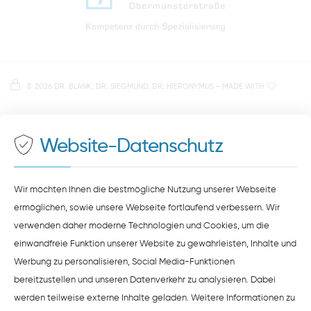
Anfahrt zur Praxis Zahnärzte Obermünsterstraße
direkt im Herzen der Regensburger Altstadt
Hinweis zur Datenverarbeitung
Parkplätze im Parkhaus am Petersweg
oder Dachauplatz
©
2026 DR. BLANK, DR. SIEGMUND, DR. HIERONYMUS
- MADE WITH
Auf unserer Website stellen wir Inhalte von
Google
500 Meter zum Haupt- und Busbahnhof
Maps
bereit. Um diese Inhalte zu sehen, müssen Sie
der Datenverarbeitung durch
Google Maps
zustimmen.
Website-Datenschutz
ZUSTIMMEN
HINWEISE ZUM DATENSCHUTZ
Wir möchten Ihnen die bestmögliche Nutzung unserer Webseite
ermöglichen, sowie unsere Webseite fortlaufend verbessern. Wir
verwenden daher moderne Technologien und Cookies, um die
einwandfreie Funktion unserer Website zu gewährleisten, Inhalte und
Werbung zu personalisieren, Social Media-Funktionen
bereitzustellen und unseren Datenverkehr zu analysieren. Dabei
werden teilweise externe Inhalte geladen. Weitere Informationen zu