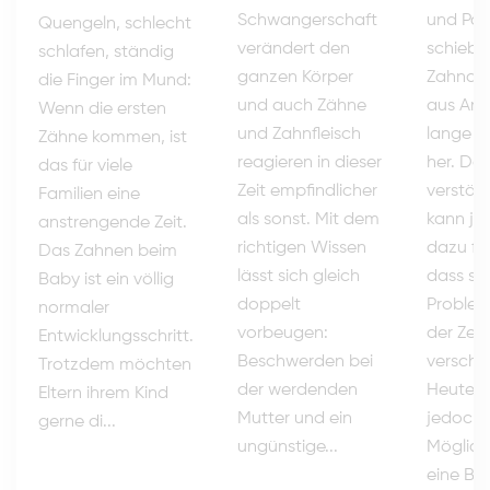
Schwangerschaft
und Pat
Quengeln, schlecht
verändert den
schiebe
schlafen, ständig
ganzen Körper
Zahnarz
die Finger im Mund:
und auch Zähne
aus Ang
Wenn die ersten
und Zahnfleisch
lange vo
Zähne kommen, ist
reagieren in dieser
her. Das
das für viele
Zeit empfindlicher
verständ
Familien eine
als sonst. Mit dem
kann je
anstrengende Zeit.
richtigen Wissen
dazu fü
Das Zahnen beim
lässt sich gleich
dass sic
Baby ist ein völlig
doppelt
Problem
normaler
vorbeugen:
der Zeit
Entwicklungsschritt.
Beschwerden bei
verschl
Trotzdem möchten
der werdenden
Heute g
Eltern ihrem Kind
Mutter und ein
jedoch v
gerne di...
ungünstige...
Möglich
eine Be