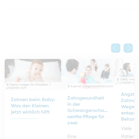
© Getty Images
/ unsplash.com
© Getty Images for Unsplash /
© Kzenon / bigstockphoto.com
unsplash.com
Angst 
Zahngesundheit
Zahnen beim Baby:
Zahnar
in der
Was den Kleinen
Wege zu
Schwangerschaft:
jetzt wirklich hilft
entspa
sanfte Pflege für
Behand
zwei
Viele
Eine
Patient