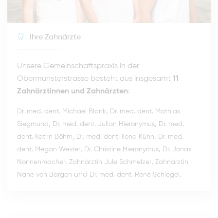
Ihre Zahnärzte
Unsere Gemeinschaftspraxis in der
Obermünsterstrasse besteht aus insgesamt
11
Zahnärztinnen und Zahnärzten
:
,
Dr. med. dent. Michael Blank
Dr. med. dent. Mathias
,
,
Siegmund
Dr. med. dent. Julian Hieronymus
Dr. med.
,
,
dent. Katrin Böhm
Dr. med. dent. Ilona Kühn
Dr. med.
,
,
dent. Megan Wester
Dr. Christine Hieronymus
Dr. Jonas
,
,
Nonnenmacher
Zahnärztin Jule Schmelzer
Zahnärztin
und
.
Nane von Bargen
Dr. med. dent. René Schlegel