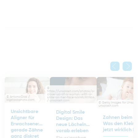
©
https://unsplash.com/photos/a-
close-up-of-a-woman-with-a-
© AntonioDiaz /
smile-on-her-face-4lxmfcXKWc4
bigstockphoto.com
/ unsplash.com
© Getty Images for Unspla
unsplash.com
Unsichtbare
Digital Smile
Zahnen beim B
Aligner für
Design: Das
Was den Kleine
Erwachsene:
neue Lächeln
jetzt wirklich hil
gerade Zähne
vorab erleben
ganz diskret