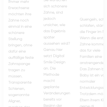
Sie wünschen
Immer mehr
sich schönere
Erwachsene
Zähne, sind
möchten ihre
jedoch
Quengeln, schl
Zähne noch
unsicher, wie
schlafen, ständ
einmal in eine
das Ergebnis
die Finger im M
schönere
später
Wenn die erste
Stellung
aussehen wird?
Zähne kommen, 
bringen, ohne
Genau hier
das für viele
dafür eine
setzt Digital
Familien eine
auffällige feste
Smile Design
anstrengende Ze
Zahnspange
an. Die
Das Zahnen be
tragen zu
Methode
Baby ist ein völl
müssen.
macht
normaler
Transparente
geplante
Entwicklungsschr
Schienen,
Veränderungen
Trotzdem möch
sogenannte
bereits vor
Eltern ihrem Kin
Aligner,
Beginn der
gerne di...