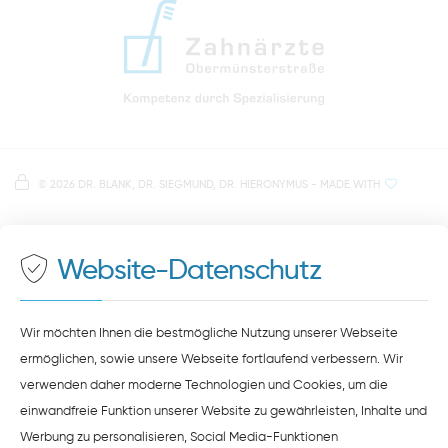
info@zahnaerzte-in-regensburg.de
Anfahrt zur Praxis Zahnärzte Obermünsterstraße
direkt im Herzen der Regensburger Altstadt
Hinweis zur Datenverarbeitung
Parkplätze im Parkhaus am Petersweg
oder Dachauplatz
©
2026 DR. BLANK, DR. SIEGMUND, DR. HIERONYMUS
- MADE WITH
Auf unserer Website stellen wir Inhalte von
Google
500 Meter zum Haupt- und Busbahnhof
Maps
bereit. Um diese Inhalte zu sehen, müssen Sie
der Datenverarbeitung durch
Google Maps
zustimmen.
Website-Datenschutz
ZUSTIMMEN
HINWEISE ZUM DATENSCHUTZ
Wir möchten Ihnen die bestmögliche Nutzung unserer Webseite
ermöglichen, sowie unsere Webseite fortlaufend verbessern. Wir
verwenden daher moderne Technologien und Cookies, um die
einwandfreie Funktion unserer Website zu gewährleisten, Inhalte und
Werbung zu personalisieren, Social Media-Funktionen