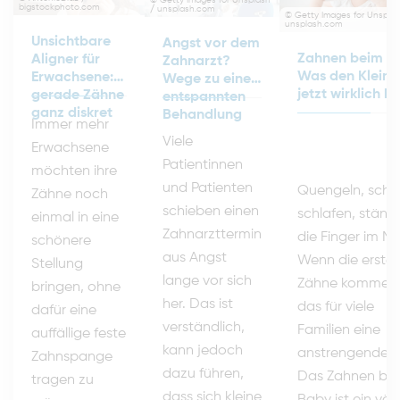
bigstockphoto.com
/ unsplash.com
© Getty Images for Unsplas
unsplash.com
Unsichtbare
Angst vor dem
Zahnen beim B
Aligner für
Zahnarzt?
Was den Kleine
Erwachsene:
Wege zu einer
jetzt wirklich hil
gerade Zähne
entspannten
ganz diskret
Behandlung
Immer mehr
Viele
Erwachsene
Patientinnen
möchten ihre
und Patienten
Quengeln, schl
Zähne noch
schieben einen
schlafen, ständ
einmal in eine
Zahnarzttermin
die Finger im M
schönere
aus Angst
Wenn die erste
Stellung
lange vor sich
Zähne kommen, 
bringen, ohne
her. Das ist
das für viele
dafür eine
verständlich,
Familien eine
auffällige feste
kann jedoch
anstrengende Ze
Zahnspange
dazu führen,
Das Zahnen be
tragen zu
dass sich kleine
Baby ist ein völl