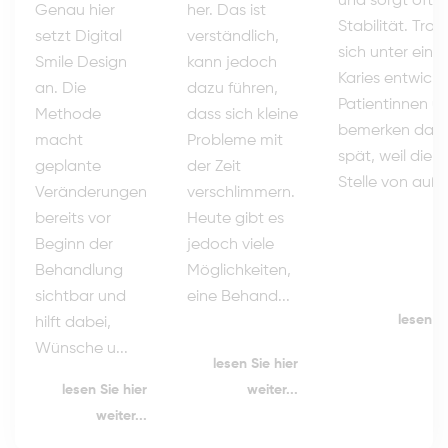
und sorgt oft v
her. Das ist
Genau hier
Stabilität. Tro
verständlich,
setzt Digital
sich unter eine
kann jedoch
Smile Design
Karies entwickel
dazu führen,
an. Die
Patientinnen u
dass sich kleine
Methode
bemerken das 
Probleme mit
macht
spät, weil die 
der Zeit
geplante
Stelle von außen
verschlimmern.
Veränderungen
Heute gibt es
bereits vor
jedoch viele
Beginn der
Möglichkeiten,
Behandlung
eine Behand...
sichtbar und
lesen Si
hilft dabei,
Wünsche u...
lesen Sie hier
weiter...
lesen Sie hier
weiter...