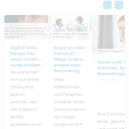
©
https://unsplash.com/photos/a-
close-up-of-a-woman-with-a-
© Getty Images for Unsplash
smile-on-her-face-4lxmfcXKWc4
/ unsplash.com
/ unsplash.com
Angst vor dem
Digital Smile
© Getty Images for Un
Zahnarzt?
Design: Das
Wege zu einer
neue Lächeln
Karies unter K
entspannten
vorab erleben
Ursachen, Sy
Behandlung
Sie wünschen
Behandlungsmö
Viele
sich schönere
Patientinnen
Zähne, sind
und Patienten
jedoch
schieben einen
unsicher, wie
Zahnarzttermin
das Ergebnis
Eine Zahnkrone
aus Angst
später
einen geschäd
lange vor sich
aussehen wird?