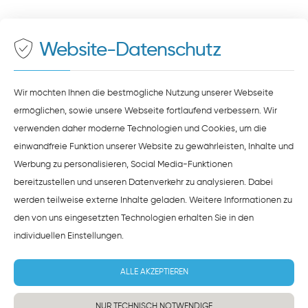
500 Meter zum Haupt- und Busbahnhof
Maps
bereit. Um diese Inhalte zu sehen, müssen Sie
der Datenverarbeitung durch
Google Maps
zustimmen.
Website-Datenschutz
ZUSTIMMEN
HINWEISE ZUM DATENSCHUTZ
Wir möchten Ihnen die bestmögliche Nutzung unserer Webseite
ermöglichen, sowie unsere Webseite fortlaufend verbessern. Wir
verwenden daher moderne Technologien und Cookies, um die
einwandfreie Funktion unserer Website zu gewährleisten, Inhalte und
Werbung zu personalisieren, Social Media-Funktionen
bereitzustellen und unseren Datenverkehr zu analysieren. Dabei
werden teilweise externe Inhalte geladen. Weitere Informationen zu
den von uns eingesetzten Technologien erhalten Sie in den
individuellen Einstellungen
.
ALLE AKZEPTIEREN
NUR TECHNISCH NOTWENDIGE