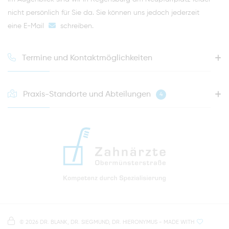
nicht persönlich für Sie da. Sie können uns jedoch jederzeit
eine E-Mail
schreiben
.
Termine und Kontaktmöglichkeiten
Praxis-Standorte und Abteilungen
4
HOTLINE FÜR IHREN NÄCHSTEN TERMIN
0941 - 51091
info@zahnaerzte-in-regensburg.de
Anfahrt zur Praxis Zahnärzte Obermünsterstraße
direkt im Herzen der Regensburger Altstadt
Hinweis zur Datenverarbeitung
Parkplätze im Parkhaus am Petersweg
oder Dachauplatz
©
2026 DR. BLANK, DR. SIEGMUND, DR. HIERONYMUS
- MADE WITH
Auf unserer Website stellen wir Inhalte von
Google