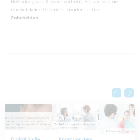
Betreuung von Kindern vertraut. Bei uns sind sie
nämlich keine Patienten, sondern echte
Zahnhelden
.
©
https://unsplash.com/photos/a-
close-up-of-a-woman-with-a-
© Getty Images for Unsplash
smile-on-her-face-4lxmfcXKWc4
/ unsplash.com
/ unsplash.com
© Kzenon / bigstockp
Angst vor dem
Digital Smile