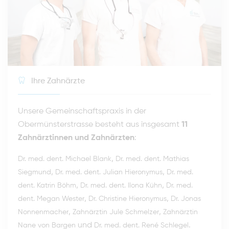
Ihre Zahnärzte
Unsere Gemeinschaftspraxis in der
Obermünsterstrasse besteht aus insgesamt
11
Zahnärztinnen und Zahnärzten
:
,
Dr. med. dent. Michael Blank
Dr. med. dent. Mathias
,
,
Siegmund
Dr. med. dent. Julian Hieronymus
Dr. med.
,
,
dent. Katrin Böhm
Dr. med. dent. Ilona Kühn
Dr. med.
,
,
dent. Megan Wester
Dr. Christine Hieronymus
Dr. Jonas
,
,
Nonnenmacher
Zahnärztin Jule Schmelzer
Zahnärztin
und
.
Nane von Bargen
Dr. med. dent. René Schlegel