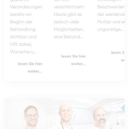
Beschwerden b
verschlimmern.
Veränderungen
der werdenden
Heute gibt es
bereits vor
Mutter und ein
jedoch viele
Beginn der
ungünstige...
Möglichkeiten,
Behandlung
eine Behand...
sichtbar und
hilft dabei,
Wünsche u...
lesen Sie 
lesen Sie hier
weit
weiter...
lesen Sie hier
weiter...