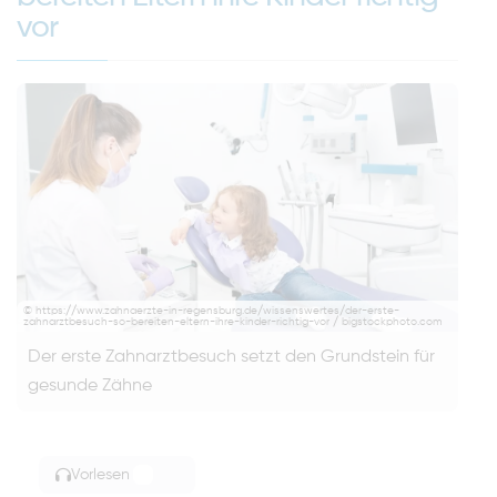
vor
© https://www.zahnaerzte-in-regensburg.de/wissenswertes/der-erste-
zahnarztbesuch-so-bereiten-eltern-ihre-kinder-richtig-vor / bigstockphoto.com
Der erste Zahnarztbesuch setzt den Grundstein für
gesunde Zähne
Vorlesen
TOGGLE ARTICLE READING