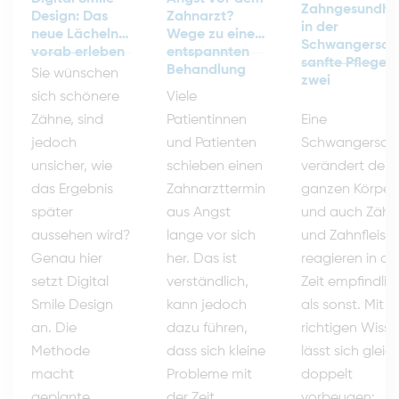
Zahngesundhe
Zahnarzt?
Design: Das
in der
Wege zu einer
neue Lächeln
Schwangerscha
entspannten
vorab erleben
sanfte Pflege f
Behandlung
Sie wünschen
zwei
Viele
sich schönere
Eine
Patientinnen
Zähne, sind
Schwangersch
und Patienten
jedoch
verändert den
schieben einen
unsicher, wie
ganzen Körper
Zahnarzttermin
das Ergebnis
und auch Zähn
aus Angst
später
und Zahnfleisc
lange vor sich
aussehen wird?
reagieren in di
her. Das ist
Genau hier
Zeit empfindlic
verständlich,
setzt Digital
als sonst. Mit 
kann jedoch
Smile Design
richtigen Wiss
dazu führen,
an. Die
lässt sich gleic
dass sich kleine
Methode
doppelt
Probleme mit
macht
vorbeugen:
der Zeit
geplante