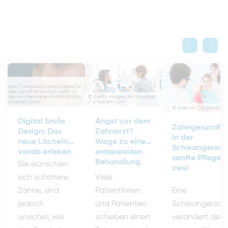
©
https://unsplash.com/photos/a-
close-up-of-a-woman-with-a-
© Getty Images for Unsplash
smile-on-her-face-4lxmfcXKWc4
/ unsplash.com
/ unsplash.com
© Kzenon / bigstockp
Angst vor dem
Digital Smile
Zahngesundhe
Zahnarzt?
Design: Das
in der
Wege zu einer
neue Lächeln
Schwangerscha
entspannten
vorab erleben
sanfte Pflege f
Behandlung
Sie wünschen
zwei
Viele
sich schönere
Eine
Patientinnen
Zähne, sind
Schwangersch
und Patienten
jedoch
verändert den
schieben einen
unsicher, wie