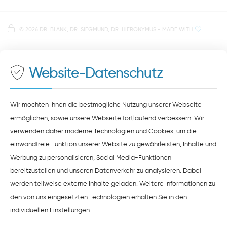
direkt im Herzen der Regensburger Altstadt
Hinweis zur Datenverarbeitung
Parkplätze im Parkhaus am Petersweg
oder Dachauplatz
©
2026 DR. BLANK, DR. SIEGMUND, DR. HIERONYMUS
- MADE WITH
Auf unserer Website stellen wir Inhalte von
Google
500 Meter zum Haupt- und Busbahnhof
Maps
bereit. Um diese Inhalte zu sehen, müssen Sie
der Datenverarbeitung durch
Google Maps
zustimmen.
Website-Datenschutz
ZUSTIMMEN
HINWEISE ZUM DATENSCHUTZ
Wir möchten Ihnen die bestmögliche Nutzung unserer Webseite
ermöglichen, sowie unsere Webseite fortlaufend verbessern. Wir
verwenden daher moderne Technologien und Cookies, um die
einwandfreie Funktion unserer Website zu gewährleisten, Inhalte und
Werbung zu personalisieren, Social Media-Funktionen
bereitzustellen und unseren Datenverkehr zu analysieren. Dabei
werden teilweise externe Inhalte geladen. Weitere Informationen zu
den von uns eingesetzten Technologien erhalten Sie in den
individuellen Einstellungen
.