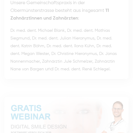
Unsere Gemeinschaftspraxis in der
Obermünsterstrasse besteht aus insgesamt
11
Zahnärztinnen und Zahnärzten
:
,
Dr. med. dent. Michael Blank
Dr. med. dent. Mathias
,
,
Siegmund
Dr. med. dent. Julian Hieronymus
Dr. med.
,
,
dent. Katrin Böhm
Dr. med. dent. Ilona Kühn
Dr. med.
,
,
dent. Megan Wester
Dr. Christine Hieronymus
Dr. Jonas
,
,
Nonnenmacher
Zahnärztin Jule Schmelzer
Zahnärztin
und
.
Nane von Bargen
Dr. med. dent. René Schlegel