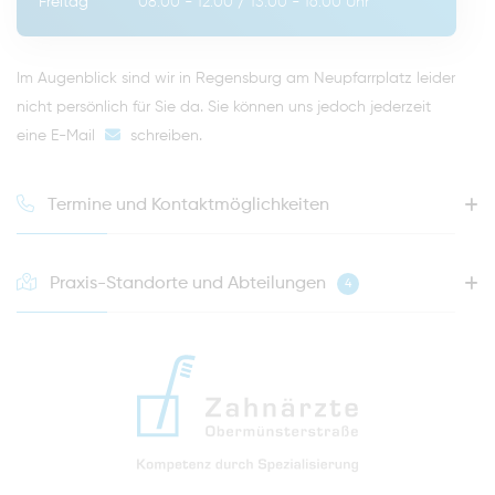
Freitag
08:00 - 12:00
/
13:00 - 16:00
Uhr
Im Augenblick sind wir in Regensburg am Neupfarrplatz leider
nicht persönlich für Sie da. Sie können uns jedoch jederzeit
eine E-Mail
schreiben
.
Termine und Kontaktmöglichkeiten
Praxis-Standorte und Abteilungen
4
HOTLINE FÜR IHREN NÄCHSTEN TERMIN
0941 - 51091
info@zahnaerzte-in-regensburg.de
Anfahrt zur Praxis Zahnärzte Obermünsterstraße