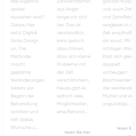
ganzen Körper
Zahnarzttermin
das Ergebnis
und auch Zähn
aus Angst
später
und Zahnfleisc
lange vor sich
aussehen wird?
reagieren in di
her. Das ist
Genau hier
Zeit empfindlic
verständlich,
setzt Digital
als sonst. Mit 
kann jedoch
Smile Design
richtigen Wiss
dazu führen,
an. Die
lässt sich gleic
dass sich kleine
Methode
doppelt
Probleme mit
macht
vorbeugen:
der Zeit
geplante
Beschwerden b
verschlimmern.
Veränderungen
der werdenden
Heute gibt es
bereits vor
Mutter und ein
jedoch viele
Beginn der
ungünstige...
Möglichkeiten,
Behandlung
eine Behand...
sichtbar und
hilft dabei,
Wünsche u...
lesen Sie 
lesen Sie hier