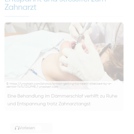
Zahnarzt
© https://unsplash.com/photos/a-man-getting-his-teeth-checked-by-a-
dentist-7oT47ZXLFME / unsplash.com
Eine Behandlung im Dämmerschlaf verhilft zu Ruhe
und Entspannung trotz Zahnarztangst
Vorlesen
TOGGLE ARTICLE READING