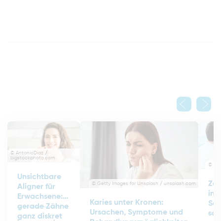
© AntonioDiaz /
bigstockphoto.com
© Kz
Unsichtbare
Zah
© Getty Images for Unsplash / unsplash.com
Aligner für
in 
Erwachsene:
Karies unter Kronen:
Sch
gerade Zähne
Ursachen, Symptome und
san
ganz diskret