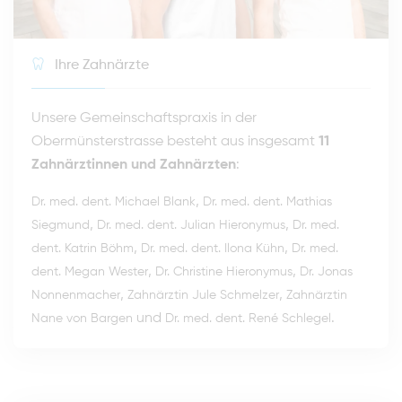
Ihre Zahnärzte
Unsere Gemeinschaftspraxis in der
Obermünsterstrasse besteht aus insgesamt
11
Zahnärztinnen und Zahnärzten
:
,
Dr. med. dent. Michael Blank
Dr. med. dent. Mathias
,
,
Siegmund
Dr. med. dent. Julian Hieronymus
Dr. med.
,
,
dent. Katrin Böhm
Dr. med. dent. Ilona Kühn
Dr. med.
,
,
dent. Megan Wester
Dr. Christine Hieronymus
Dr. Jonas
,
,
Nonnenmacher
Zahnärztin Jule Schmelzer
Zahnärztin
und
.
Nane von Bargen
Dr. med. dent. René Schlegel