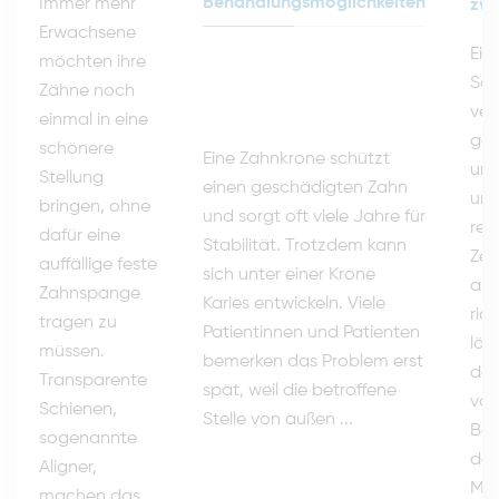
Behandlungsmöglichkeiten
Immer mehr
zwe
Erwachsene
Ein
möchten ihre
Sch
Zähne noch
ver
einmal in eine
gan
schönere
Eine Zahnkrone schützt
und
Stellung
einen geschädigten Zahn
und
bringen, ohne
und sorgt oft viele Jahre für
rea
dafür eine
Stabilität. Trotzdem kann
Zei
auffällige feste
sich unter einer Krone
als
Zahnspange
Karies entwickeln. Viele
ric
tragen zu
Patientinnen und Patienten
läs
müssen.
bemerken das Problem erst
dop
Transparente
spät, weil die betroffene
vor
Schienen,
Stelle von außen ...
Bes
sogenannte
der
Aligner,
Mut
machen das