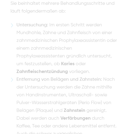
Sie beinhaltet mehrere Behandlungsschritte und
läuft folgendermaßen ab:
Untersuchung:
Im ersten Schritt werden
Mundhöhle, Zähne und Zahnfleisch von einer
zahnmedizinischen Prophylaxeassistentin oder
einem zahnmedizinischen
Prophylaxeassistenten gründlich untersucht,
um festzustellen, ob
Karies
oder
Zahnfleischentzündung
vorliegen.
Entfernung von Belägen und Zahnstein:
Nach
der Untersuchung werden die Zähne mithilfe
von Handinstrumenten, Ultraschall- sowie
Pulver-Wasserstrahlgeräten (Perio Flow) von
Belägen (Plaque) und
Zahnstein
gereinigt.
Dabei werden auch
Verfärbungen
durch
Kaffee, Tee oder andere Lebensmittel entfernt.
Auch die schwer zugänglichen