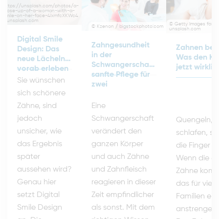
©
https://unsplash.com/photos/a-
close-up-of-a-woman-with-a-
smile-on-her-face-4lxmfcXKWc4
/ unsplash.com
© Getty Images for U
© Kzenon / bigstockphoto.com
unsplash.com
Digital Smile
Zahngesundheit
Zahnen bei
Design: Das
in der
Was den Kl
neue Lächeln
Schwangerschaft:
jetzt wirklich
vorab erleben
sanfte Pflege für
Sie wünschen
zwei
sich schönere
Eine
Zähne, sind
Schwangerschaft
jedoch
Quengeln, s
verändert den
unsicher, wie
schlafen, st
ganzen Körper
das Ergebnis
die Finger 
und auch Zähne
später
Wenn die er
und Zahnfleisch
aussehen wird?
Zähne komme
reagieren in dieser
Genau hier
das für viele
Zeit empfindlicher
setzt Digital
Familien ein
als sonst. Mit dem
Smile Design
anstrengend