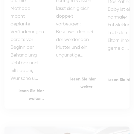
richtigen Wissen
an. Die
Das Zahnen
lässt sich gleich
Methode
Baby ist ein 
doppelt
macht
normaler
vorbeugen:
geplante
Entwicklungs
Beschwerden bei
Veränderungen
Trotzdem m
der werdenden
bereits vor
Eltern ihrem
Mutter und ein
Beginn der
gerne di...
ungünstige...
Behandlung
sichtbar und
hilft dabei,
Wünsche u...
lesen Sie hier
lesen Sie hier
weiter...
lesen Sie hier
weiter...