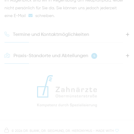
Im Augenblick sind wir in Regensburg am Neupfarrplatz leider
nicht persönlich für Sie da. Sie können uns jedoch jederzeit
eine E-Mail
schreiben
.
Termine und Kontaktmöglichkeiten
Praxis-Standorte und Abteilungen
4
HOTLINE FÜR IHREN NÄCHSTEN TERMIN
0941 - 51091
info@zahnaerzte-in-regensburg.de
Anfahrt zur Praxis Zahnärzte Obermünsterstraße
direkt im Herzen der Regensburger Altstadt
Hinweis zur Datenverarbeitung
Parkplätze im Parkhaus am Petersweg
oder Dachauplatz
©
2026 DR. BLANK, DR. SIEGMUND, DR. HIERONYMUS
- MADE WITH
Auf unserer Website stellen wir Inhalte von
Google