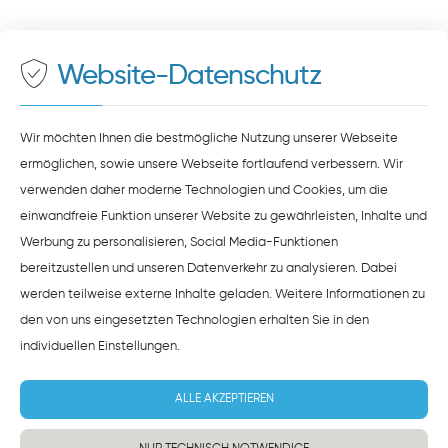
500 Meter zum Haupt- und Busbahnhof
Maps
bereit. Um diese Inhalte zu sehen, müssen Sie
der Datenverarbeitung durch
Google Maps
zustimmen.
Website-Datenschutz
ZUSTIMMEN
HINWEISE ZUM DATENSCHUTZ
Wir möchten Ihnen die bestmögliche Nutzung unserer Webseite
ermöglichen, sowie unsere Webseite fortlaufend verbessern. Wir
verwenden daher moderne Technologien und Cookies, um die
einwandfreie Funktion unserer Website zu gewährleisten, Inhalte und
Werbung zu personalisieren, Social Media-Funktionen
bereitzustellen und unseren Datenverkehr zu analysieren. Dabei
werden teilweise externe Inhalte geladen. Weitere Informationen zu
den von uns eingesetzten Technologien erhalten Sie in den
individuellen Einstellungen
.
ALLE AKZEPTIEREN