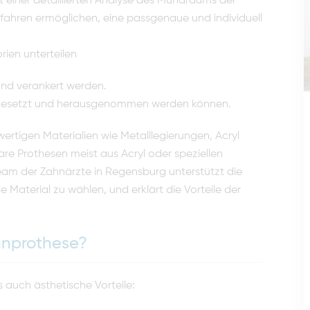
 einer detaillierten Analyse des Mundraums der
rfahren ermöglichen, eine passgenaue und individuell
ien unterteilen
und verankert werden.
ingesetzt und herausgenommen werden können.
ertigen Materialien wie Metalllegierungen, Acryl
e Prothesen meist aus Acryl oder speziellen
eam der Zahnärzte in Regensburg unterstützt die
Material zu wählen, und erklärt die Vorteile der
ahnprothese?
 auch ästhetische Vorteile: