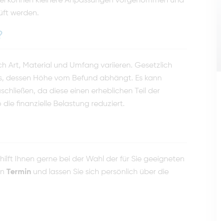
bei können kleinere Anpassungen vorgenommen und
üft werden.
?
h Art, Material und Umfang variieren. Gesetzlich
uss, dessen Höhe vom Befund abhängt. Es kann
schließen, da diese einen erheblichen Teil der
ie finanzielle Belastung reduziert.
lft Ihnen gerne bei der Wahl der für Sie geeigneten
en
Termin
und lassen Sie sich persönlich über die