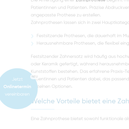
Die Anfertigung einer
Zahnprothese
beginnt mit
Patientinnen und Patienten. Präzise Abdruckve
angepasste Prothese zu erstellen.
Zahnprothesen lassen sich in zwei Hauptkategor
Festsitzende Prothesen, die dauerhaft im M
Herausnehmbare Prothesen, die flexibel e
Festsitzender Zahnersatz wird häufig aus hochw
oder Keramik gefertigt, während herausnehmbar
Kunststoffen bestehen. Das erfahrene Praxis-T
NEU
Patientinnen und Patienten dabei, das passende 
Jetzt
einzelnen Optionen.
Onlinetermin
vereinbaren
Welche Vorteile bietet eine Z
Eine Zahnprothese bietet sowohl funktionale als