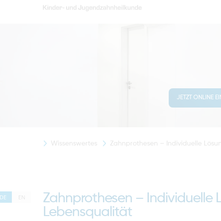
JETZT ONLINE E
Wissenswertes
Zahnprothesen – Individuelle Lös
Zahnprothesen – Individuelle
DE
EN
Lebensqualität