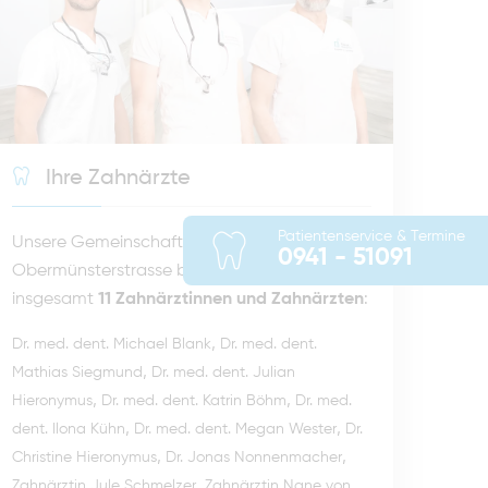
Ihre Zahnärzte
Patientenservice & Termine
Unsere Gemeinschaftspraxis in der
0941 - 51091
Obermünsterstrasse besteht aus
insgesamt
11 Zahnärztinnen und Zahnärzten
:
,
Dr. med. dent. Michael Blank
Dr. med. dent.
,
Mathias Siegmund
Dr. med. dent. Julian
,
,
Hieronymus
Dr. med. dent. Katrin Böhm
Dr. med.
,
,
dent. Ilona Kühn
Dr. med. dent. Megan Wester
Dr.
,
,
Christine Hieronymus
Dr. Jonas Nonnenmacher
,
Zahnärztin Jule Schmelzer
Zahnärztin Nane von