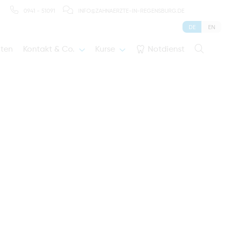
0941 - 51091
INFO@ZAHNAERZTE-IN-REGENSBURG.DE
DE
EN
iten
Kontakt & Co.
Kurse
Notdienst