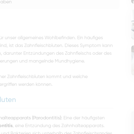
haben
ür unser allgemeines Wohlbefinden. Ein häufiges
ind, ist das Zahnfleischbluten. Dieses Symptom kann
n, darunter Entzündungen des Zahnfleischs oder des
agerungen und mangelnde Mundhygiene.
woher Zahnfleischbluten kommt und welche
griffen werden können.
luten
alteapparats (Parodontitis):
Eine der häufigsten
ntitis
, eine Entzündung des Zahnhalteapparats.
 und Bakterien sich unterhalb des Zahnfleischrandes