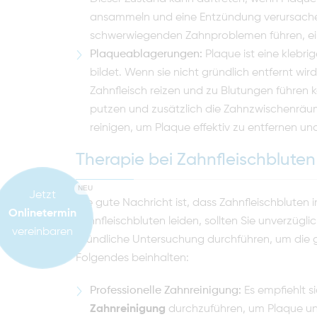
ansammeln und eine Entzündung verursachen
schwerwiegenden Zahnproblemen führen, eins
Plaqueablagerungen:
Plaque ist eine klebri
bildet. Wenn sie nicht gründlich entfernt wi
Zahnfleisch reizen und zu Blutungen führen k
putzen und zusätzlich die Zahnzwischenräu
reinigen, um Plaque effektiv zu entfernen 
Therapie bei Zahnfleischbluten
NEU
Jetzt
Die gute Nachricht ist, dass Zahnfleischbluten 
Onlinetermin
Zahnfleischbluten leiden, sollten Sie unverzügl
vereinbaren
gründliche Untersuchung durchführen, um die 
Folgendes beinhalten:
Professionelle Zahnreinigung:
Es empfiehlt s
Zahnreinigung
durchzuführen, um Plaque und