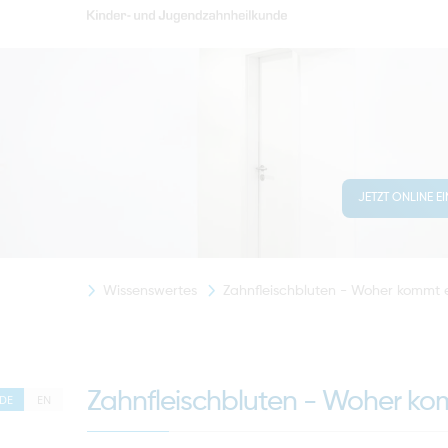
JETZT ONLINE E
Wissenswertes
Zahnfleischbluten - Woher kommt e
Zahnfleischbluten - Woher kom
DE
EN