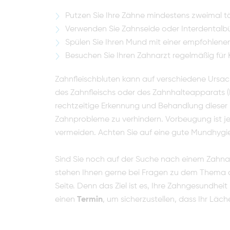
Putzen Sie Ihre Zähne mindestens zweimal tä
Verwenden Sie Zahnseide oder Interdentalb
Spülen Sie Ihren Mund mit einer empfohlen
Besuchen Sie Ihren Zahnarzt regelmäßig für 
Zahnfleischbluten kann auf verschiedene Ursa
des Zahnfleischs oder des Zahnhalteapparats (
rechtzeitige Erkennung und Behandlung diese
Zahnprobleme zu verhindern. Vorbeugung ist j
vermeiden. Achten Sie auf eine gute Mundhyg
Sind Sie noch auf der Suche nach einem Zahna
stehen Ihnen gerne bei Fragen zu dem Thema o
Seite. Denn das Ziel ist es, Ihre Zahngesundheit
einen
Termin
, um sicherzustellen, dass Ihr Läc