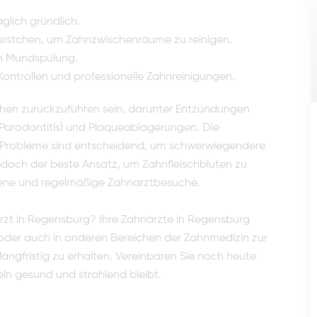
glich gründlich.
ürstchen, um Zahnzwischenräume zu reinigen.
en Mundspülung.
Kontrollen und professionelle Zahnreinigungen.
chen zurückzuführen sein, darunter Entzündungen
Parodontitis) und Plaqueablagerungen. Die
r Probleme sind entscheidend, um schwerwiegendere
edoch der beste Ansatz, um Zahnfleischbluten zu
iene und regelmäßige Zahnarztbesuche.
rzt in Regensburg? Ihre Zahnärzte in Regensburg
der auch in anderen Bereichen der Zahnmedizin zur
 langfristig zu erhalten. Vereinbaren Sie noch heute
heln gesund und strahlend bleibt.