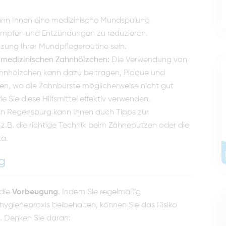
ann Ihnen eine medizinische Mundspülung
ekämpfen und Entzündungen zu reduzieren.
ung Ihrer Mundpflegeroutine sein.
 medizinischen Zahnhölzchen:
Die Verwendung von
ahnhölzchen kann dazu beitragen, Plaque und
en, wo die Zahnbürste möglicherweise nicht gut
 Sie diese Hilfsmittel effektiv verwenden.
 in Regensburg kann Ihnen auch Tipps zur
z.B. die richtige Technik beim Zähneputzen oder die
ta.
g
 die
Vorbeugung
. Indem Sie regelmäßig
ygienepraxis beibehalten, können Sie das Risiko
. Denken Sie daran: