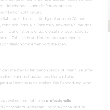
. Unbehandelt kann die Parodontitis zu
chließlich Zahnverlust.
ge Substanz, die sich ständig auf unseren Zähnen
rd, kann sich Plaque in Zahnstein umwandeln, der das
ann. Daher ist es wichtig, die Zähne regelmäßig zu
me mit Zahnseide und Interdentalbürstchen zu
und Zahnfleischproblemen vorzubeugen.
in den meisten Fällen behandelbar ist. Wenn Sie unter
ich einen Zahnarzt aufsuchen. Der wird eine
genaue Ursache festzustellen. Die Behandlung kann
ich, zweimal pro Jahr eine
professionelle
 Zahnstein zu entfernen und Ihre Zähne und Ihr