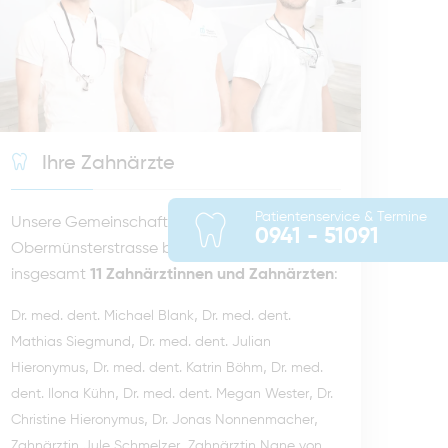
Ihre Zahnärzte
Patientenservice & Termine
Unsere Gemeinschaftspraxis in der
0941 - 51091
Obermünsterstrasse besteht aus
insgesamt
11 Zahnärztinnen und Zahnärzten
:
,
Dr. med. dent. Michael Blank
Dr. med. dent.
,
Mathias Siegmund
Dr. med. dent. Julian
,
,
Hieronymus
Dr. med. dent. Katrin Böhm
Dr. med.
,
,
dent. Ilona Kühn
Dr. med. dent. Megan Wester
Dr.
,
,
Christine Hieronymus
Dr. Jonas Nonnenmacher
,
Zahnärztin Jule Schmelzer
Zahnärztin Nane von