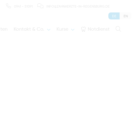
0941 - 51091
INFO@ZAHNAERZTE-IN-REGENSBURG.DE
DE
EN
iten
Kontakt & Co.
Kurse
Notdienst