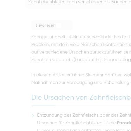
Zahnfleischbluten kann verschiedene Ursachen 
Vorlesen
TOGGLE ARTICLE READING
Zahngesundheit ist ein entscheidender Faktor f
Problem, mit dem viele Menschen konfrontiert s
auf verschiedene Ursachen zurückzuführen sei
Zahnhalteapparats (Parodontitis), Plaqueabl
In diesem Artikel erfahren Sie mehr darüber, 
Maßnahmen zur Vorbeugung und Behandlung er
Die Ursachen von Zahnfleischb
Entzündung des Zahnfleischs oder des Zahnh
Ursachen für Zahnfleischbluten ist die
Parodo
Dieser Zustand kann auftreten, wenn Plaque