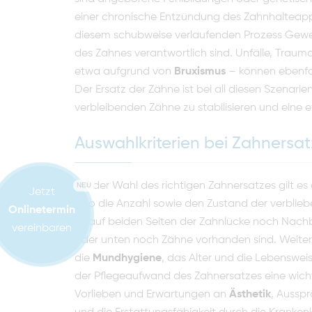
einer chronische Entzündung des Zahnhalteappar
diesem schubweise verlaufenden Prozess Geweb
des Zahnes verantwortlich sind. Unfälle, Tra
etwa aufgrund von
Bruxismus
– können ebenfa
Der Ersatz der Zähne ist bei all diesen Szenari
verbleibenden Zähne zu stabilisieren und eine e
Auswahlkriterien bei Zahnersat
Bei der Wahl des richtigen Zahnersatzes gilt 
NEU
Jetzt
also die Anzahl sowie den Zustand der verblie
Onlinetermin
es auf beiden Seiten der Zahnlücke noch Nach
vereinbaren
oder unten noch Zähne vorhanden sind. Weiter
die
Mundhygiene
, das Alter und die Lebenswei
der Pflegeaufwand des Zahnersatzes eine wicht
Vorlieben und Erwartungen an
Ästhetik
, Aussp