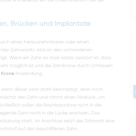
asse sind ebenso ein zentrales Kriterium bei der
nen, Brücken und Implantate
durch einen herausnehmbaren oder einen
tzender Zahnersatz wird an den vorhandenen
t. Wenn ein Zahn so stark kariös zerstört ist, dass
t mehr möglich ist und die Zahnkrone durch Umfassen
e
Krone
Anwendung.
, wenn dieser zwar stark beschädigt, aber noch
 zunächst den Zahn und nimmt einen Abdruck, um
hließlich sollen die Nachbarzähne nicht in die
egende Zahn nicht in die Lücke wachsen. Das
 Betäubung statt. Im Anschluss setzt der Zahnarzt eine
unststoff auf den beschliffenen Zahn.