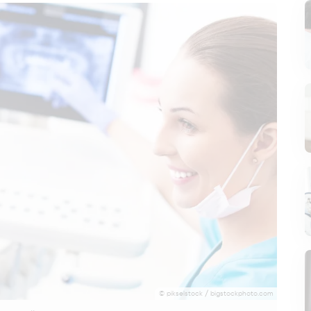
© pikselstock / bigstockphoto.com