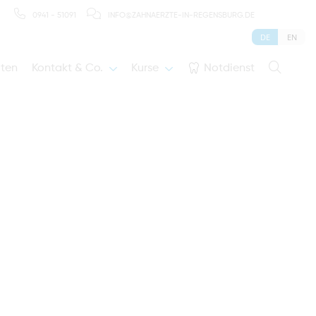
0941 - 51091
INFO@ZAHNAERZTE-IN-REGENSBURG.DE
DE
EN
iten
Kontakt & Co.
Kurse
Notdienst