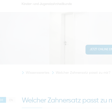
JETZT ONLINE E
Wissenswertes
Welcher Zahnersatz passt zu mir?
Welcher Zahnersatz passt zu m
DE
EN