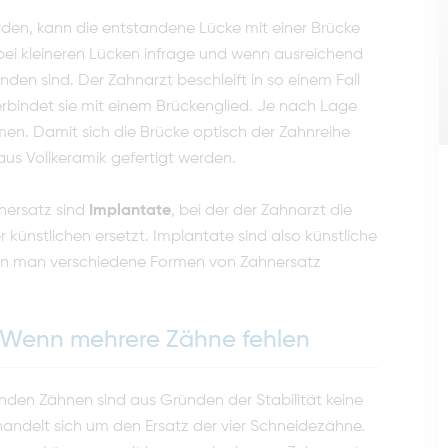
den, kann die entstandene Lücke mit einer Brücke
ei kleineren Lücken infrage und wenn ausreichend
den sind. Der Zahnarzt beschleift in so einem Fall
rbindet sie mit einem Brückenglied. Je nach Lage
men. Damit sich die Brücke optisch der Zahnreihe
aus Vollkeramik gefertigt werden.
hnersatz sind
Implantate
, bei der der Zahnarzt die
r künstlichen ersetzt. Implantate sind also künstliche
nen man verschiedene Formen von Zahnersatz
 Wenn mehrere Zähne fehlen
enden Zähnen sind aus Gründen der Stabilität keine
handelt sich um den Ersatz der vier Schneidezähne.