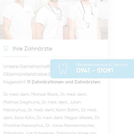
Ihre Zahnärzte
Patientenservice & Termine
Unsere Gemeinschaftspraxis in der
0941 - 51091
Obermünsterstrasse besteht aus
insgesamt
11 Zahnärztinnen und Zahnärzten
:
,
Dr. med. dent. Michael Blank
Dr. med. dent.
,
Mathias Siegmund
Dr. med. dent. Julian
,
,
Hieronymus
Dr. med. dent. Katrin Böhm
Dr. med.
,
,
dent. Ilona Kühn
Dr. med. dent. Megan Wester
Dr.
,
,
Christine Hieronymus
Dr. Jonas Nonnenmacher
,
Zahnärztin Jule Schmelzer
Zahnärztin Nane von