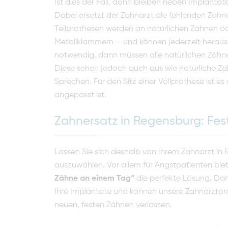
Ist dies der Fall, dann bleiben neben Implan
Dabei ersetzt der Zahnarzt die fehlenden Zähne
Teilprothesen werden an natürlichen Zähnen od
Metallklammern – und können jederzeit heraus
notwendig, dann müssen alle natürlichen Zähne
Diese sehen jedoch auch aus wie natürliche Z
Sprechen. Für den Sitz einer Vollprothese ist es
angepasst ist.
Zahnersatz in Regensburg: Fest
Lassen Sie sich deshalb von Ihrem Zahnarzt in
auszuwählen. Vor allem für Angstpatienten bi
Zähne an einem Tag“
die perfekte Lösung. Dan
Ihre Implantate und können unsere Zahnarztpr
neuen, festen Zähnen verlassen.