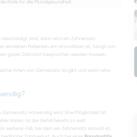
nde Rolle für die Mundgesundheit
 beschädigt sind, dann wird ein Zahnersatz
en einzelnen Patienten am sinnvollsten ist, hängt von
 einem guten Zahnarzt besprochen werden müssen.
 welche Arten von Zahnersatz es gibt und wann eine
wendig?
 Zahnersatz notwendig wird. Eine Möglichkeit ist
r Karies. Ist der Befall bereits zu weit
Ein weiterer Fall, bei dem ein Zahnersatz sinnvoll ist,
bedingter Zahnverlust. Auch bei einer
Parodontitis
,