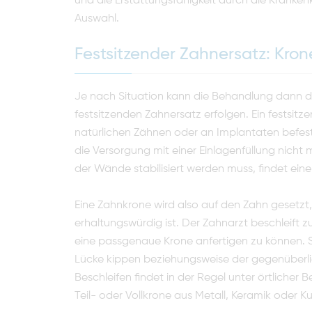
und die Erstattungsfähigkeit durch die Krankenk
Auswahl.
Festsitzender Zahnersatz: Kro
Je nach Situation kann die Behandlung dann 
festsitzenden Zahnersatz erfolgen. Ein festsi
natürlichen Zähnen oder an Implantaten befestig
die Versorgung mit einer Einlagenfüllung nich
der Wände stabilisiert werden muss, findet ein
Eine Zahnkrone wird also auf den Zahn gesetzt
erhaltungswürdig ist. Der Zahnarzt beschleift
eine passgenaue Krone anfertigen zu können. Sc
Lücke kippen beziehungsweise der gegenüberli
Beschleifen findet in der Regel unter örtlicher
Teil- oder Vollkrone aus Metall, Keramik oder K