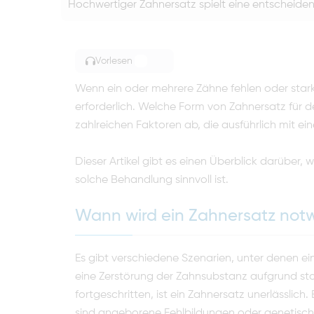
Hochwertiger Zahnersatz spielt eine entscheide
Vorlesen
TOGGLE ARTICLE READING
Wenn ein oder mehrere Zähne fehlen oder stark
erforderlich. Welche Form von Zahnersatz für d
zahlreichen Faktoren ab, die ausführlich mit
Dieser Artikel gibt es einen Überblick darüber,
solche Behandlung sinnvoll ist.
Wann wird ein Zahnersatz not
Es gibt verschiedene Szenarien, unter denen ein
eine Zerstörung der Zahnsubstanz aufgrund starke
fortgeschritten, ist ein Zahnersatz unerlässlich. 
sind angeborene Fehlbildungen oder genetisch 