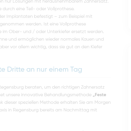
taten nur Lösungen mit herausnehmbarem Zahnersatz.
 durch eine Teil- oder Vollprothese.
er Implantaten befestigt – zum Beispiel mit
genommen werden. Ist eine Vollprothese
 im Ober- und / oder Unterkiefer ersetzt werden.
ähne und ermöglichen wieder normales Kauen und
 aber vor allem wichtig, dass sie gut an den Kiefer
e Dritte an nur einem Tag
 Regensburg beraten, um den richtigen Zahnersatz
etet unsere innovative Behandlungsmethode
„Feste
k dieser speziellen Methode erhalten Sie am Morgen
axis in Regensburg bereits am Nachmittag mit