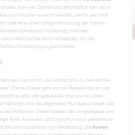
ates, kann ein Zahnersatz erforderlich sein, da in
e und Knochen zerstört werden, die für den Halt
umata oder eine übermäßige Abnutzung der Zähne –
lls einen Zahnersatz notwendig machen.
en aus medizinischer Sicht notwendig, um die
ffektive Kauleistung zu garantieren.
z
es demnach zunächst, den Zahnstatus zu betrachten,
benen Zähne. Dabei geht es zum Beispiel darum, ob
barzähne gibt, wie gesund sie sind und ob oben
e Faktoren sind die allgemeine Mundgesundheit und
se des Patienten. Dabei spielen die Langlebigkeit und
ige Rolle. Außerdem sind natürlich auch persönliche
rache und Kaufunktion von Bedeutung. Die
Kosten