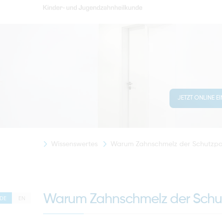
JETZT ONLINE E
Wissenswertes
Warum Zahnschmelz der Schutzpan
Warum Zahnschmelz der Schut
DE
EN