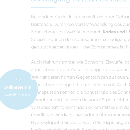
Besonders Zucker in Lebensmitteln oder Geträ
Bakterien. Durch die Verstoffwechslung des Zuc
Zahnschmelz aufweicht, wodurch
Karies und 
Speisen können den Zahnschmelz schädigen, w
geputzt werden sollen – der Zahnschmelz ist hi
Auch Nahrungsmittel wie Bonbons, Eiswürfel od
Zahnschmelz oder Absplitterungen verursachen.
oder anderen harten Gegenständen zu kauen, s
NEU
Jetzt
Zahnschmelz lange erhalten bleiben soll. Auch
Onlinetermin
Zähneputzen können die Schutzhülle des Zahns s
vereinbaren
einmal zerstört, so kann sie vom Körper nicht m
Wissenschaft forscht nach einem Mittel, um d
überflüssig würde, bisher jedoch ohne nennensw
Hydroxylapatitmineral etwa in Mundspülungen 