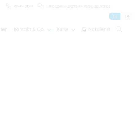
0941 - 51091
INFO@ZAHNAERZTE-IN-REGENSBURG.DE
DE
EN
iten
Kontakt & Co.
Kurse
Notdienst