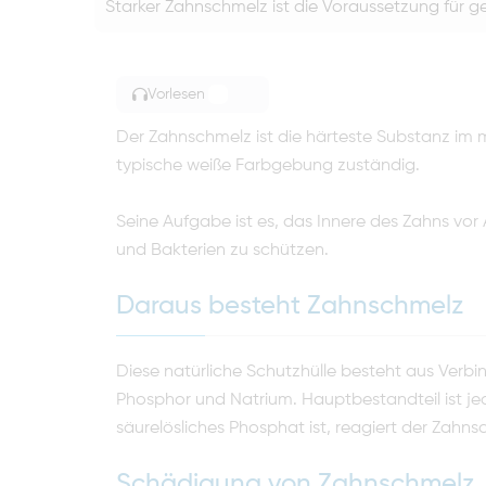
Starker Zahnschmelz ist die Voraussetzung für 
Vorlesen
TOGGLE ARTICLE READING
Der Zahnschmelz ist die härteste Substanz im me
typische weiße Farbgebung zuständig.
Seine Aufgabe ist es, das Innere des Zahns v
und Bakterien zu schützen.
Daraus besteht Zahnschmelz
Diese natürliche Schutzhülle besteht aus Verb
Phosphor und Natrium. Hauptbestandteil ist jedo
säurelösliches Phosphat ist, reagiert der Zahns
Schädigung von Zahnschmelz