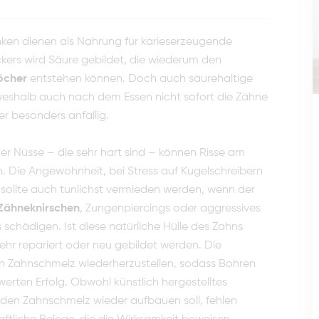
nken dienen als Nahrung für karieserzeugende
kers wird Säure gebildet, die wiederum den
Löcher
entstehen können. Doch auch säurehaltige
eshalb auch nach dem Essen nicht sofort die Zähne
er besonders anfällig.
er Nüsse – die sehr hart sind – können Risse am
 Die Angewohnheit, bei Stress auf Kugelschreibern
ollte auch tunlichst vermieden werden, wenn der
Zähneknirschen
, Zungenpiercings oder aggressives
chädigen. Ist diese natürliche Hülle des Zahns
ehr repariert oder neu gebildet werden. Die
en Zahnschmelz wiederherzustellen, sodass Bohren
erten Erfolg. Obwohl künstlich hergestelltes
den Zahnschmelz wieder aufbauen soll, fehlen