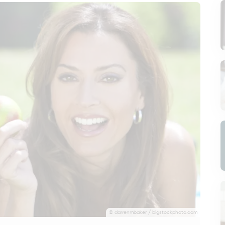
© darrenmbaker / bigstockphoto.com