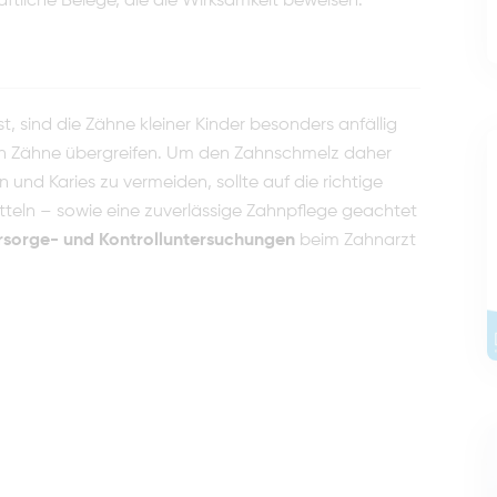
aftliche Belege, die die Wirksamkeit beweisen.
t, sind die Zähne kleiner Kinder besonders anfällig
den Zähne übergreifen. Um den Zahnschmelz daher
und Karies zu vermeiden, sollte auf die richtige
teln – sowie eine zuverlässige Zahnpflege geachtet
rsorge- und Kontrolluntersuchungen
beim Zahnarzt