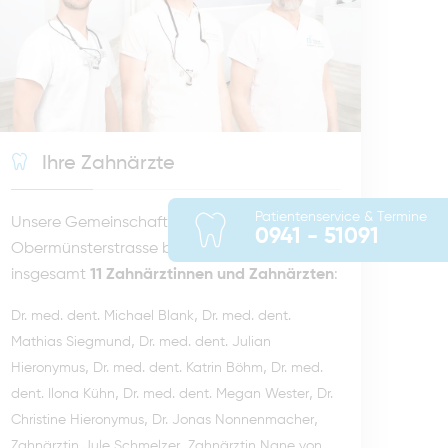
Ihre Zahnärzte
Patientenservice & Termine
Unsere Gemeinschaftspraxis in der
0941 - 51091
Obermünsterstrasse besteht aus
insgesamt
11 Zahnärztinnen und Zahnärzten
:
,
Dr. med. dent. Michael Blank
Dr. med. dent.
,
Mathias Siegmund
Dr. med. dent. Julian
,
,
Hieronymus
Dr. med. dent. Katrin Böhm
Dr. med.
,
,
dent. Ilona Kühn
Dr. med. dent. Megan Wester
Dr.
,
,
Christine Hieronymus
Dr. Jonas Nonnenmacher
,
Zahnärztin Jule Schmelzer
Zahnärztin Nane von