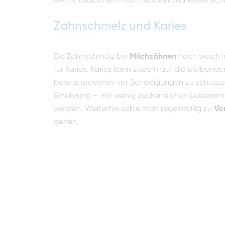
hierfür tatsächlich noch Studien und wissensch
Zahnschmelz und Karies
Da Zahnschmelz bei
Milchzähnen
noch weich is
für Karies. Karies kann zudem auf die bleiben
bereits präventiv vor Schädigungen zu schützen 
Ernährung – mit wenig zuckerreichen Lebensmit
werden. Weiterhin sollte man regelmäßig zu
Vo
gehen.