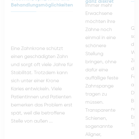
ganz diskret
Behandlungsmöglichkeiten
Immer mehr
Erwachsene
möchten ihre
Que
Zähne noch
sch
einmal in eine
die
schönere
Eine Zahnkrone schützt
Wen
Stellung
einen geschädigten Zahn
Zäh
bringen, ohne
und sorgt oft viele Jahre für
das
dafür eine
Stabilität. Trotzdem kann
Fam
auffällige feste
sich unter einer Krone
ans
Zahnspange
Karies entwickeln. Viele
Das
tragen zu
Patientinnen und Patienten
Bab
müssen.
bemerken das Problem erst
nor
Transparente
spät, weil die betroffene
Ent
Schienen,
Stelle von außen ...
Tr
sogenannte
Elt
Aligner,