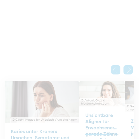
© AntonioDiaz /
bigstockphoto.com
© Getty 
unsplas
Unsichtbare
© Getty Images for Unsplash / unsplash.com
Zah
Aligner für
Was
Erwachsene:
Karies unter Kronen:
jetz
gerade Zähne
Ursachen, Symptome und