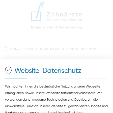
info@zahnaerzte-in-regensburg.de
Anfahrt zur Praxis Zahnärzte Obermünsterstraße
direkt im Herzen der Regensburger Altstadt
Hinweis zur Datenverarbeitung
Parkplätze im Parkhaus am Petersweg
oder Dachauplatz
©
2026 DR. BLANK, DR. SIEGMUND, DR. HIERONYMUS
- MADE WITH
Auf unserer Website stellen wir Inhalte von
Google
500 Meter zum Haupt- und Busbahnhof
Maps
bereit. Um diese Inhalte zu sehen, müssen Sie
der Datenverarbeitung durch
Google Maps
zustimmen.
Website-Datenschutz
ZUSTIMMEN
HINWEISE ZUM DATENSCHUTZ
Wir möchten Ihnen die bestmögliche Nutzung unserer Webseite
ermöglichen, sowie unsere Webseite fortlaufend verbessern. Wir
verwenden daher moderne Technologien und Cookies, um die
einwandfreie Funktion unserer Website zu gewährleisten, Inhalte und
Werbung zu personalisieren, Social Media-Funktionen