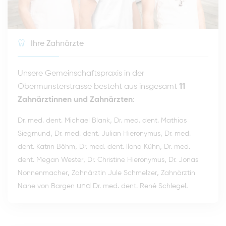
Ihre Zahnärzte
Unsere Gemeinschaftspraxis in der
Obermünsterstrasse besteht aus insgesamt
11
Zahnärztinnen und Zahnärzten
:
,
Dr. med. dent. Michael Blank
Dr. med. dent. Mathias
,
,
Siegmund
Dr. med. dent. Julian Hieronymus
Dr. med.
,
,
dent. Katrin Böhm
Dr. med. dent. Ilona Kühn
Dr. med.
,
,
dent. Megan Wester
Dr. Christine Hieronymus
Dr. Jonas
,
,
Nonnenmacher
Zahnärztin Jule Schmelzer
Zahnärztin
und
.
Nane von Bargen
Dr. med. dent. René Schlegel