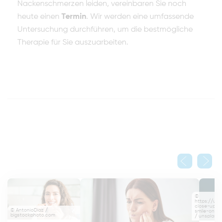
Nackenschmerzen leiden, vereinbaren Sie noch
heute einen
Termin
. Wir werden eine umfassende
Untersuchung durchführen, um die bestmögliche
Therapie für Sie auszuarbeiten.
©
https://un
close-up-o
© AntonioDiaz /
smile-on-h
bigstockphoto.com
/ unsplash