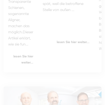
ma
Transparente
spät, weil die betroffene
gep
Schienen,
Stelle von außen ...
Ver
sogenannte
ber
Aligner,
Beg
machen das
Be
möglich.Dieser
sic
Artikel erklärt,
lesen Sie hier weiter...
hilf
wie sie fun...
Wün
lesen Sie hier
weiter...