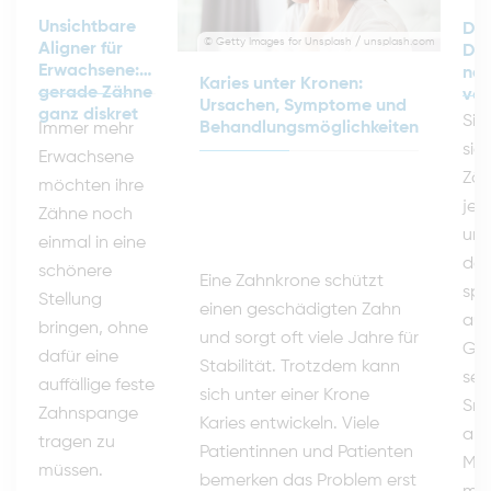
Unsichtbare
Dig
© Getty Images for Unsplash / unsplash.com
Aligner für
Des
Erwachsene:
neu
Karies unter Kronen:
gerade Zähne
vor
Ursachen, Symptome und
ganz diskret
Sie
Behandlungsmöglichkeiten
Immer mehr
sic
Erwachsene
Zäh
möchten ihre
jed
Zähne noch
uns
einmal in eine
das
schönere
Eine Zahnkrone schützt
spä
Stellung
einen geschädigten Zahn
aus
bringen, ohne
und sorgt oft viele Jahre für
Gen
dafür eine
Stabilität. Trotzdem kann
set
auffällige feste
sich unter einer Krone
Smi
Zahnspange
Karies entwickeln. Viele
an.
tragen zu
Patientinnen und Patienten
Me
müssen.
bemerken das Problem erst