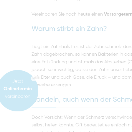
Vereinbaren Sie noch heute einen
Vorsorgeterm
Warum stirbt ein Zahn?
Liegt ein Zahnhals frei, ist der Zahnschmelz du
Zahn abgebrochen, so können Bakterien in das 
eine Entzündung und oftmals das Absterben (G
jedoch sehr wichtig, da sie den Zahn unser Leb
sich Eiter und auch Gase, die Druck – und dam
NEU
Jetzt
Gewebe erzeugen.
Onlinetermin
vereinbaren
Handeln, auch wenn der Schme
Doch Vorsicht: Wenn der Schmerz verschwindet,
selbst heilen konnte. Oft bedeutet es einfach