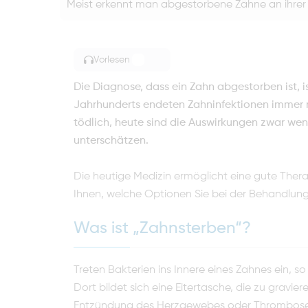
Meist erkennt man abgestorbene Zähne an ihrer
Vorlesen
TOGGLE ARTICLE READING
Die Diagnose, dass ein Zahn abgestorben ist, is
Jahrhunderts endeten Zahninfektionen immer n
tödlich, heute sind die Auswirkungen zwar we
unterschätzen.
Die heutige Medizin ermöglicht eine gute Ther
Ihnen, welche Optionen Sie bei der Behandlun
Was ist „Zahnsterben“?
Treten Bakterien ins Innere eines Zahnes ein, 
Dort bildet sich eine Eitertasche, die zu gravi
Entzündung des Herzgewebes oder Thrombosen 