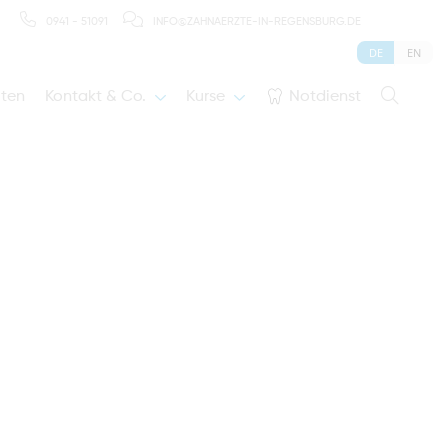
0941 - 51091
INFO@ZAHNAERZTE-IN-REGENSBURG.DE
DE
EN
iten
Kontakt & Co.
Kurse
Notdienst