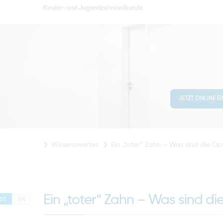
JETZT ONLINE E
Wissenswertes
Ein „toter“ Zahn – Was sind die O
Ein „toter“ Zahn – Was sind d
DE
EN