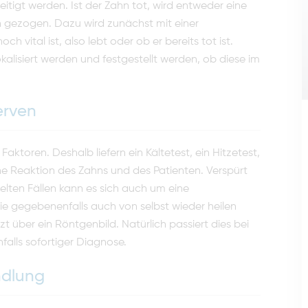
eitigt werden. Ist der Zahn tot, wird entweder eine
 gezogen. Dazu wird zunächst mit einer
ch vital ist, also lebt oder ob er bereits tot ist.
lisiert werden und festgestellt werden, ob diese im
erven
Faktoren. Deshalb liefern ein Kältetest, ein Hitzetest,
che Reaktion des Zahns und des Patienten. Verspürt
nzelten Fällen kann es sich auch um eine
ie gegebenenfalls auch von selbst wieder heilen
t über ein Röntgenbild. Natürlich passiert dies bei
alls sofortiger Diagnose.
ndlung