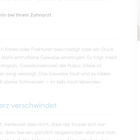
in bei Ihrem Zahnarzt
.
rch Karies oder Frakturen beschädigt oder ein Stück
darin enthaltene Gewebe eindringen. Es folgt meist
ängran, Gewebsnekrose) der Pulpa. Diese ist
en lang versorgt. Das Gewebe fault und es bilden
it starke Schmerzen – im teils noch lebenden
rz verschwindet
 bedeutet dies nicht, dass der Körper sich nun
 nur, dass Nerven gänzlich abgestorben sind und man