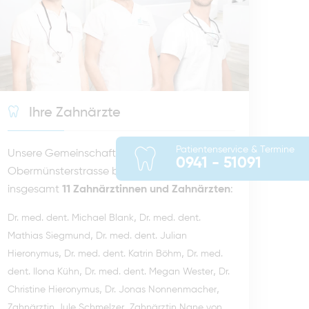
Ihre Zahnärzte
Patientenservice & Termine
Unsere Gemeinschaftspraxis in der
0941 - 51091
Obermünsterstrasse besteht aus
insgesamt
11 Zahnärztinnen und Zahnärzten
:
,
Dr. med. dent. Michael Blank
Dr. med. dent.
,
Mathias Siegmund
Dr. med. dent. Julian
,
,
Hieronymus
Dr. med. dent. Katrin Böhm
Dr. med.
,
,
dent. Ilona Kühn
Dr. med. dent. Megan Wester
Dr.
,
,
Christine Hieronymus
Dr. Jonas Nonnenmacher
,
Zahnärztin Jule Schmelzer
Zahnärztin Nane von