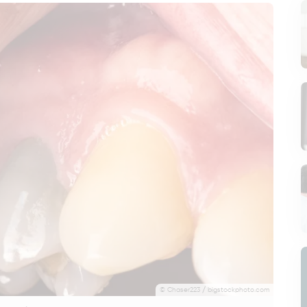
© Chaser223 / bigstockphoto.com