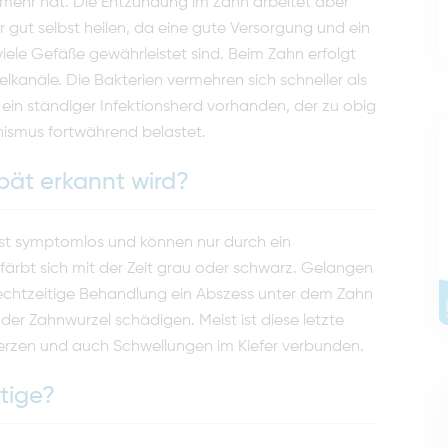
mehr hat. Die Entzündung im Zahn arbeitet aber
 gut selbst heilen, da eine gute Versorgung und ein
le Gefäße gewährleistet sind. Beim Zahn erfolgt
lkanäle. Die Bakterien vermehren sich schneller als
 ein ständiger Infektionsherd vorhanden, der zu obig
ismus fortwährend belastet.
pät erkannt wird?
t symptomlos und können nur durch ein
färbt sich mit der Zeit grau oder schwarz. Gelangen
e rechtzeitige Behandlung ein Abszess unter dem Zahn
r Zahnwurzel schädigen. Meist ist diese letzte
erzen und auch Schwellungen im Kiefer verbunden.
tige?