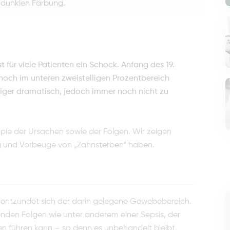
 dunklen Färbung.
t für viele Patienten ein Schock. Anfang des 19.
och im unteren zweistelligen Prozentbereich
niger dramatisch, jedoch immer noch nicht zu
apie der Ursachen sowie der Folgen. Wir zeigen
g und Vorbeuge von „Zahnsterben“ haben.
so entzündet sich der darin gelegene Gewebebereich.
erenden Folgen wie unter anderem einer Sepsis, der
führen kann – so denn es unbehandelt bleibt.