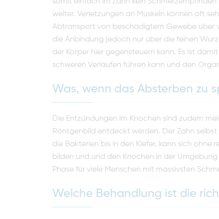
somit einfach im Zahn kein Schmerzempfinden 
weiter. Verletzungen an Muskeln können oft sehr
Abtransport von beschädigtem Gewebe über vie
die Anbindung jedoch nur über die feinen Wurze
der Körper hier gegensteuern kann. Es ist damit
schweren Verläufen führen kann und den Organ
Was, wenn das Absterben zu s
Die Entzündungen im Knochen sind zudem meis
Röntgenbild entdeckt werden. Der Zahn selbst 
die Bakterien bis in den Kiefer, kann sich ohn
bilden und und den Knochen in der Umgebung de
Phase für viele Menschen mit massivsten Schm
Welche Behandlung ist die rich