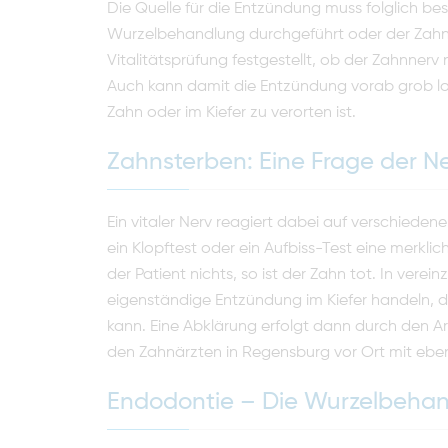
Die Quelle für die Entzündung muss folglich bes
Wurzelbehandlung durchgeführt oder der Zahn
Vitalitätsprüfung festgestellt, ob der Zahnnerv no
Auch kann damit die Entzündung vorab grob loka
Zahn oder im Kiefer zu verorten ist.
Zahnsterben: Eine Frage der N
Ein vitaler Nerv reagiert dabei auf verschiedene 
ein Klopftest oder ein Aufbiss-Test eine merkli
der Patient nichts, so ist der Zahn tot. In verei
eigenständige Entzündung im Kiefer handeln, d
kann. Eine Abklärung erfolgt dann durch den Arz
den Zahnärzten in Regensburg vor Ort mit ebenf
Endodontie – Die Wurzelbeha