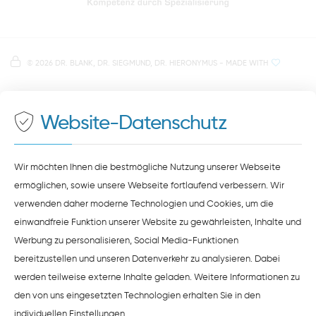
Anfahrt zur Praxis Zahnärzte Obermünsterstraße
direkt im Herzen der Regensburger Altstadt
Hinweis zur Datenverarbeitung
Parkplätze im Parkhaus am Petersweg
oder Dachauplatz
©
2026 DR. BLANK, DR. SIEGMUND, DR. HIERONYMUS
- MADE WITH
Auf unserer Website stellen wir Inhalte von
Google
500 Meter zum Haupt- und Busbahnhof
Maps
bereit. Um diese Inhalte zu sehen, müssen Sie
der Datenverarbeitung durch
Google Maps
zustimmen.
Website-Datenschutz
ZUSTIMMEN
HINWEISE ZUM DATENSCHUTZ
Wir möchten Ihnen die bestmögliche Nutzung unserer Webseite
ermöglichen, sowie unsere Webseite fortlaufend verbessern. Wir
verwenden daher moderne Technologien und Cookies, um die
einwandfreie Funktion unserer Website zu gewährleisten, Inhalte und
Werbung zu personalisieren, Social Media-Funktionen
bereitzustellen und unseren Datenverkehr zu analysieren. Dabei
werden teilweise externe Inhalte geladen. Weitere Informationen zu
den von uns eingesetzten Technologien erhalten Sie in den
individuellen Einstellungen
.