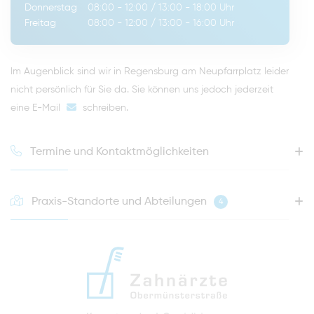
Donnerstag
08:00 - 12:00
/
13:00 - 18:00
Uhr
Freitag
08:00 - 12:00
/
13:00 - 16:00
Uhr
Im Augenblick sind wir in Regensburg am Neupfarrplatz leider
nicht persönlich für Sie da. Sie können uns jedoch jederzeit
eine E-Mail
schreiben
.
Termine und Kontaktmöglichkeiten
Praxis-Standorte und Abteilungen
4
HOTLINE FÜR IHREN NÄCHSTEN TERMIN
0941 - 51091
info@zahnaerzte-in-regensburg.de