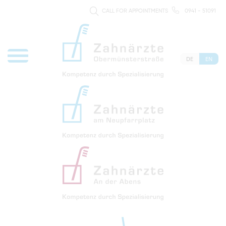
CALL FOR APPOINTMENTS
0941 - 51091
DE
EN