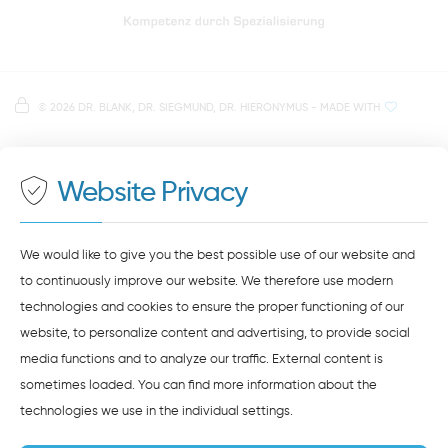
Directions to our dental practice in Regensburg
Right in the heart of Regensburg's old town
Note on data processing
Parking spaces in the car park Petersweg
or Dachauplatz
©
2026 DR. BLANK, DR. SIEGMUND, DR. HIERONYMUS
- MADE WITH
On our website we provide content from
Google
500 meters to the main and bus station
Maps
. To see this content, you must agree to the
data processing by
Google Maps
.
Website Privacy
AGREE AND LOAD
NOTES ON DATA PROTECTION
We would like to give you the best possible use of our website and
to continuously improve our website. We therefore use modern
technologies and cookies to ensure the proper functioning of our
website, to personalize content and advertising, to provide social
media functions and to analyze our traffic. External content is
sometimes loaded. You can find more information about the
technologies we use in the
individual settings
.