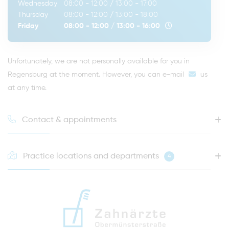
Wednesday
08:00 - 12:00
/
13:00 - 17:00
Thursday
08:00 - 12:00
/
13:00 - 18:00
Friday
08:00 - 12:00
/
13:00 - 16:00
Unfortunately, we are not personally available for you in
Regensburg at the moment. However, you can
e-mail
us
at any time.
Contact & appointments
Practice locations and departments
4
HOTLINE FOR YOUR NEXT APPOINTMENT
0941 - 51091
info@zahnaerzte-in-regensburg.de