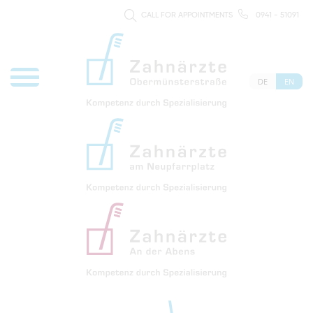
CALL FOR APPOINTMENTS
0941 - 51091
DE
EN