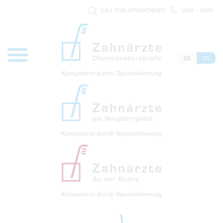
CALL FOR APPOINTMENTS
0941 - 51091
DE
EN