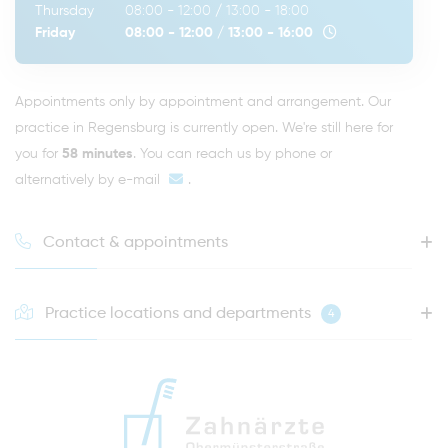
Thursday
08:00 - 12:00
/
13:00 - 18:00
Friday
08:00 - 12:00
/
13:00 - 16:00
Appointments only by appointment and arrangement. Our
practice in Regensburg is currently open. We're still here for
you for
58 minutes
. You can reach us by phone or
alternatively by
e-mail
.
Contact & appointments
Practice locations and departments
4
HOTLINE FOR YOUR NEXT APPOINTMENT
0941 - 51091
info@zahnaerzte-in-regensburg.de