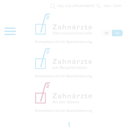
CALL FOR APPOINTMENTS
0941 - 51091
DE
EN