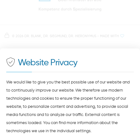
Directions to our dental practice in Regensburg
Right in the heart of Regensburg's old town
Note on data processing
Parking spaces in the car park Petersweg
or Dachauplatz
©
2026 DR. BLANK, DR. SIEGMUND, DR. HIERONYMUS
- MADE WITH
On our website we provide content from
Google
500 meters to the main and bus station
Maps
. To see this content, you must agree to the
data processing by
Google Maps
.
Website Privacy
AGREE AND LOAD
NOTES ON DATA PROTECTION
We would like to give you the best possible use of our website and
to continuously improve our website. We therefore use modern
technologies and cookies to ensure the proper functioning of our
website, to personalize content and advertising, to provide social
media functions and to analyze our traffic. External content is
sometimes loaded. You can find more information about the
technologies we use in the
individual settings
.