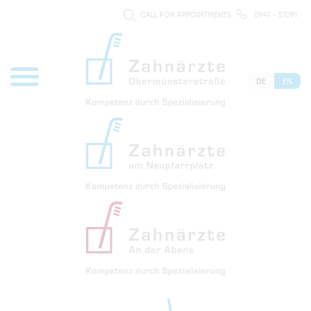
CALL FOR APPOINTMENTS
0941 - 51091
DE
EN