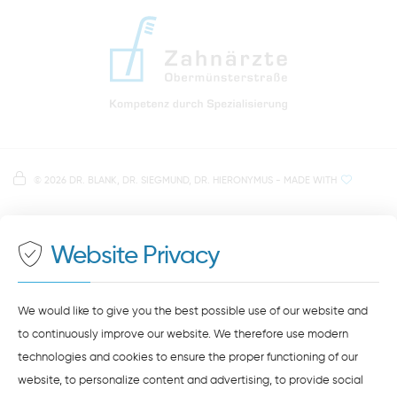
0941 - 51091
info@zahnaerzte-in-regensburg.de
Directions to our dental practice in Regensburg
Right in the heart of Regensburg's old town
Note on data processing
Parking spaces in the car park Petersweg
or Dachauplatz
©
2026 DR. BLANK, DR. SIEGMUND, DR. HIERONYMUS
- MADE WITH
On our website we provide content from
Google
500 meters to the main and bus station
Maps
. To see this content, you must agree to the
data processing by
Google Maps
.
Website Privacy
AGREE AND LOAD
NOTES ON DATA PROTECTION
We would like to give you the best possible use of our website and
to continuously improve our website. We therefore use modern
technologies and cookies to ensure the proper functioning of our
website, to personalize content and advertising, to provide social