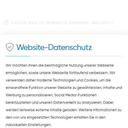
Anfahrt zur Praxis Zahnärzte Obermünsterstraße
direkt im Herzen der Regensburger Altstadt
Hinweis zur Datenverarbeitung
Parkplätze im Parkhaus am Petersweg
oder Dachauplatz
©
2026 DR. BLANK, DR. SIEGMUND, DR. HIERONYMUS
- MADE WITH
Auf unserer Website stellen wir Inhalte von
Google
500 Meter zum Haupt- und Busbahnhof
Maps
bereit. Um diese Inhalte zu sehen, müssen Sie
der Datenverarbeitung durch
Google Maps
zustimmen.
Website-Datenschutz
ZUSTIMMEN
HINWEISE ZUM DATENSCHUTZ
Wir möchten Ihnen die bestmögliche Nutzung unserer Webseite
ermöglichen, sowie unsere Webseite fortlaufend verbessern. Wir
verwenden daher moderne Technologien und Cookies, um die
einwandfreie Funktion unserer Website zu gewährleisten, Inhalte und
Werbung zu personalisieren, Social Media-Funktionen
bereitzustellen und unseren Datenverkehr zu analysieren. Dabei
werden teilweise externe Inhalte geladen. Weitere Informationen zu
den von uns eingesetzten Technologien erhalten Sie in den
individuellen Einstellungen
.