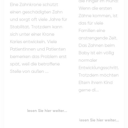
die Finger im Mund:
Eine Zahnkrone schützt
Wenn die ersten
einen geschädigten Zahn
Zähne kommen, ist
und sorgt oft viele Jahre für
das für viele
Stabilität. Trotzdem kann
Familien eine
sich unter einer Krone
anstrengende Zeit.
Karies entwickeln. Viele
Das Zahnen beim
Patientinnen und Patienten
Baby ist ein völlig
bemerken das Problem erst
normaler
spät, weil die betroffene
Entwicklungsschritt.
Stelle von außen ...
Trotzdem möchten
Eltern ihrem Kind
gerne di...
lesen Sie hier weiter...
lesen Sie hier weiter...