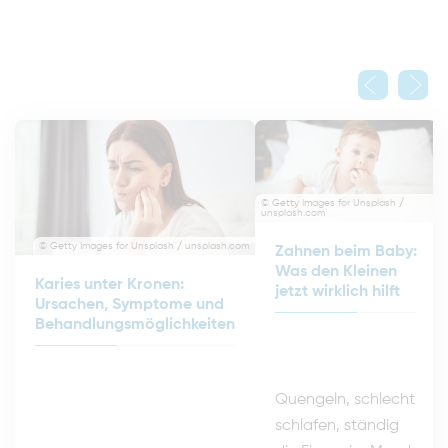
©
© Getty Images for Unsplash /
unsplash.com
© Getty Images for Unsplash / unsplash.com
Zahnen beim Baby:
Was den Kleinen
Karies unter Kronen:
jetzt wirklich hilft
Ursachen, Symptome und
Behandlungsmöglichkeiten
Quengeln, schlecht
schlafen, ständig