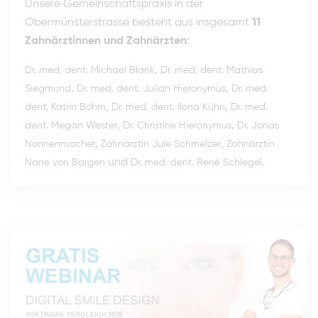
Unsere Gemeinschaftspraxis in der
Obermünsterstrasse besteht aus insgesamt
11
Zahnärztinnen und Zahnärzten
:
,
Dr. med. dent. Michael Blank
Dr. med. dent. Mathias
,
,
Siegmund
Dr. med. dent. Julian Hieronymus
Dr. med.
,
,
dent. Katrin Böhm
Dr. med. dent. Ilona Kühn
Dr. med.
,
,
dent. Megan Wester
Dr. Christine Hieronymus
Dr. Jonas
,
,
Nonnenmacher
Zahnärztin Jule Schmelzer
Zahnärztin
und
.
Nane von Bargen
Dr. med. dent. René Schlegel