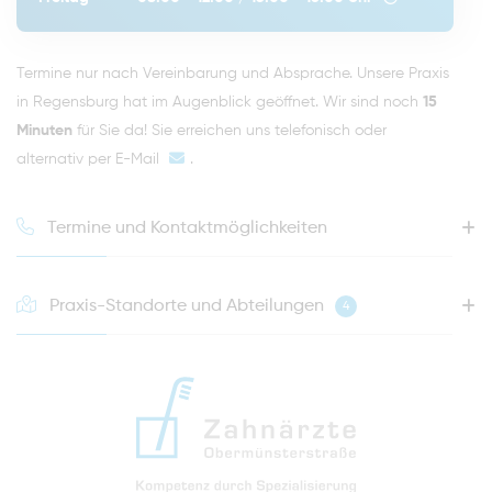
Termine nur nach Vereinbarung und Absprache. Unsere Praxis
in Regensburg hat im Augenblick geöffnet. Wir sind noch
15
Minuten
für Sie da! Sie erreichen uns telefonisch oder
alternativ per
E-Mail
.
Termine und Kontaktmöglichkeiten
Praxis-Standorte und Abteilungen
4
HOTLINE FÜR IHREN NÄCHSTEN TERMIN
0941 - 51091
info@zahnaerzte-in-regensburg.de