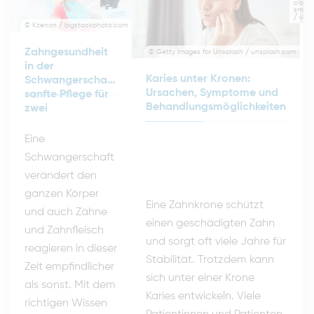
close
smile
/ uns
© Kzenon / bigstockphoto.com
Zahngesundheit
© Getty Images for Unsplash / unsplash.com
in der
Karies unter Kronen:
Schwangerschaft:
Ursachen, Symptome und
sanfte Pflege für
Behandlungsmöglichkeiten
zwei
Eine
Schwangerschaft
verändert den
ganzen Körper
Eine Zahnkrone schützt
und auch Zähne
einen geschädigten Zahn
und Zahnfleisch
und sorgt oft viele Jahre für
reagieren in dieser
Stabilität. Trotzdem kann
Zeit empfindlicher
sich unter einer Krone
als sonst. Mit dem
Karies entwickeln. Viele
richtigen Wissen