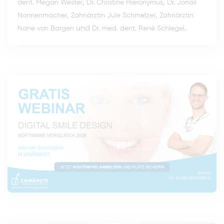
,
,
dent. Megan Wester
Dr. Christine Hieronymus
Dr. Jonas
,
,
Nonnenmacher
Zahnärztin Jule Schmelzer
Zahnärztin
und
.
Nane von Bargen
Dr. med. dent. René Schlegel